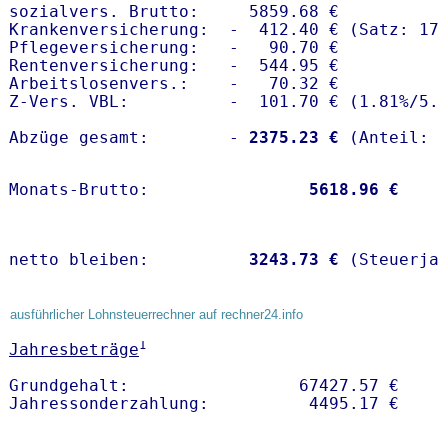
sozialvers. Brutto:     5859.68 €

Krankenversicherung:  -  412.40 € (Satz: 17.
Pflegeversicherung:   -   90.70 € 

Rentenversicherung:   -  544.95 €

Arbeitslosenvers.:    -   70.32 €

Z-Vers. VBL:          -  101.70 € (
1.81%
/
5.
Abzüge gesamt:        -
 2375.23 €
Monats-Brutto:               
 5618.96 €
netto bleiben:         
 3243.73 €
 (Steuerja
ausführlicher Lohnsteuerrechner auf rechner24.info
1
Jahresbeträge
Grundgehalt:                 67427.57 € 
