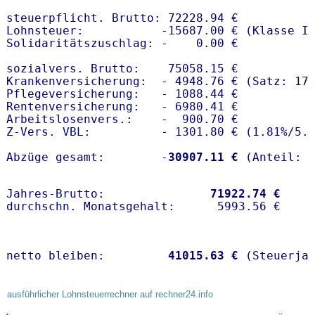
steuerpflicht. Brutto: 72228.94 €

Lohnsteuer:           -15687.00 € (Klasse I)
Solidaritätszuschlag: -    0.00 €

sozialvers. Brutto:    75058.15 €

Krankenversicherung:  - 4948.76 € (Satz: 17
Pflegeversicherung:   - 1088.44 € 

Rentenversicherung:   - 6980.41 €

Arbeitslosenvers.:    -  900.70 €

Z-Vers. VBL:          - 1301.80 € (
1.81%
/
5.
Abzüge gesamt:        -
30907.11 €
Jahres-Brutto:               
71922.74 €
netto bleiben:         
41015.63 €
 (Steuerja
ausführlicher Lohnsteuerrechner auf rechner24.info