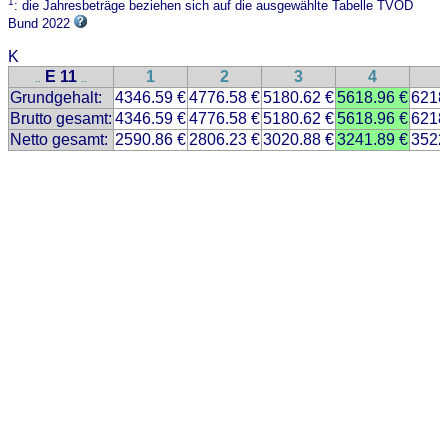
1
: die Jahresbeträge beziehen sich auf die ausgewählte Tabelle TVÖD
Bund 2022
K
E 11
1
2
3
4
..
..
Grundgehalt:
4346.59 €
4776.58 €
5180.62 €
5618.96 €
6218
Brutto gesamt:
4346.59 €
4776.58 €
5180.62 €
5618.96 €
6218
Netto gesamt:
2590.86 €
2806.23 €
3020.88 €
3241.89 €
3522