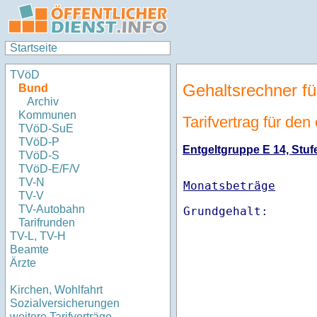
Startseite
TVöD
Gehaltsrechner fü
Bund
Archiv
Kommunen
Tarifvertrag für de
TVöD-SuE
TVöD-P
Entgeltgruppe E 14, Stufe
TVöD-S
TVöD-E/F/V
TV-N
Monatsbeträge
TV-V
TV-Autobahn
Tarifrunden
TV-L, TV-H
Beamte
Ärzte
Kirchen, Wohlfahrt
Sozialversicherungen
weitere Tarifverträge