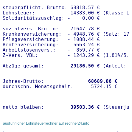
steuerpflicht. Brutto: 68818.57 €

Lohnsteuer:           -14383.00 € (Klasse I)
Solidaritätszuschlag: -    0.00 €

sozialvers. Brutto:    71647.78 €

Krankenversicherung:  - 4948.76 € (Satz: 17
Pflegeversicherung:   - 1088.44 € 

Rentenversicherung:   - 6663.24 €

Arbeitslosenvers.:    -  859.77 €

Z-Vers. VBL:          - 1243.29 € (
1.81%
/
5.
Abzüge gesamt:        -
29186.50 €
Jahres-Brutto:               
68689.86 €
netto bleiben:         
39503.36 €
 (Steuerja
ausführlicher Lohnsteuerrechner auf rechner24.info