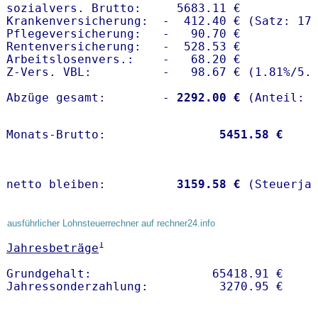
sozialvers. Brutto:     5683.11 €

Krankenversicherung:  -  412.40 € (Satz: 17.
Pflegeversicherung:   -   90.70 € 

Rentenversicherung:   -  528.53 €

Arbeitslosenvers.:    -   68.20 €

Z-Vers. VBL:          -   98.67 € (
1.81%
/
5.
Abzüge gesamt:        -
 2292.00 €
Monats-Brutto:               
 5451.58 €
netto bleiben:         
 3159.58 €
 (Steuerja
ausführlicher Lohnsteuerrechner auf rechner24.info
1
Jahresbeträge
Grundgehalt:                 65418.91 € 
