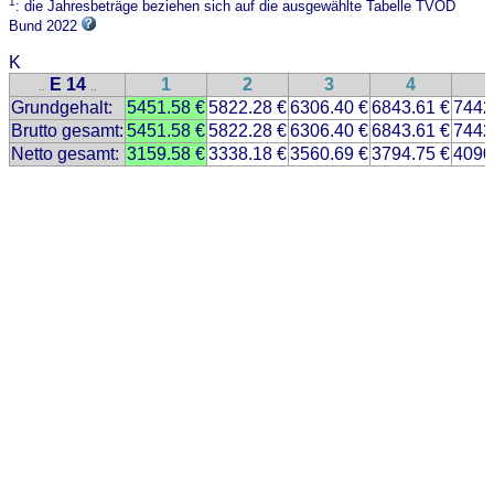
1
: die Jahresbeträge beziehen sich auf die ausgewählte Tabelle TVÖD
Bund 2022
K
E 14
1
2
3
4
..
..
Grundgehalt:
5451.58 €
5822.28 €
6306.40 €
6843.61 €
7442
Brutto gesamt:
5451.58 €
5822.28 €
6306.40 €
6843.61 €
7442
Netto gesamt:
3159.58 €
3338.18 €
3560.69 €
3794.75 €
4090