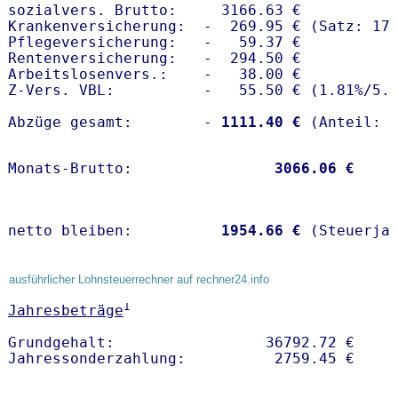
sozialvers. Brutto:     3166.63 €

Krankenversicherung:  -  269.95 € (Satz: 17.
Pflegeversicherung:   -   59.37 € 

Rentenversicherung:   -  294.50 €

Arbeitslosenvers.:    -   38.00 €

Z-Vers. VBL:          -   55.50 € (
1.81%
/
5.
Abzüge gesamt:        -
 1111.40 €
Monats-Brutto:               
 3066.06 €
netto bleiben:         
 1954.66 €
 (Steuerja
ausführlicher Lohnsteuerrechner auf rechner24.info
1
Jahresbeträge
Grundgehalt:                 36792.72 € 
