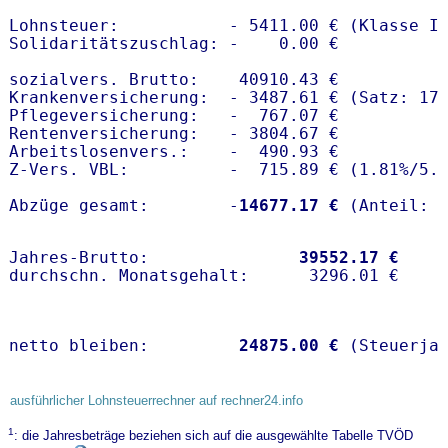
Lohnsteuer:           - 5411.00 € (Klasse I)
Solidaritätszuschlag: -    0.00 €

sozialvers. Brutto:    40910.43 €

Krankenversicherung:  - 3487.61 € (Satz: 17.
Pflegeversicherung:   -  767.07 € 

Rentenversicherung:   - 3804.67 €

Arbeitslosenvers.:    -  490.93 €

Z-Vers. VBL:          -  715.89 € (
1.81%
/
5.
Abzüge gesamt:        -
14677.17 €
Jahres-Brutto:               
39552.17 €
netto bleiben:         
24875.00 €
 (Steuerja
ausführlicher Lohnsteuerrechner auf rechner24.info
1
: die Jahresbeträge beziehen sich auf die ausgewählte Tabelle TVÖD