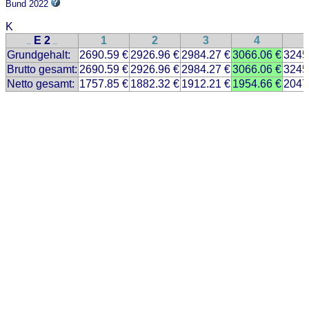
Bund 2022
K
E 2
1
2
3
4
..
..
Grundgehalt:
2690.59 €
2926.96 €
2984.27 €
3066.06 €
3245
Brutto gesamt:
2690.59 €
2926.96 €
2984.27 €
3066.06 €
3245
Netto gesamt:
1757.85 €
1882.32 €
1912.21 €
1954.66 €
2047