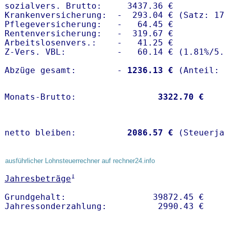
sozialvers. Brutto:     3437.36 €

Krankenversicherung:  -  293.04 € (Satz: 17.
Pflegeversicherung:   -   64.45 € 

Rentenversicherung:   -  319.67 €

Arbeitslosenvers.:    -   41.25 €

Z-Vers. VBL:          -   60.14 € (
1.81%
/
5.
Abzüge gesamt:        -
 1236.13 €
Monats-Brutto:               
 3322.70 €
netto bleiben:         
 2086.57 €
 (Steuerja
ausführlicher Lohnsteuerrechner auf rechner24.info
1
Jahresbeträge
Grundgehalt:                 39872.45 € 
