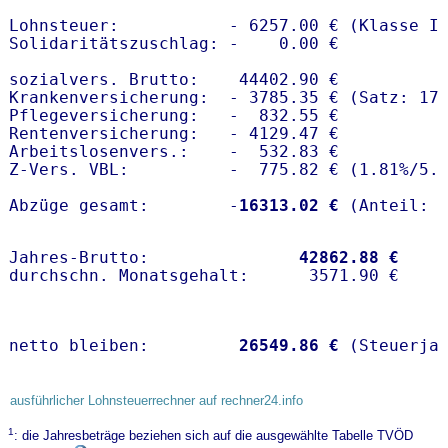
Lohnsteuer:           - 6257.00 € (Klasse I)
Solidaritätszuschlag: -    0.00 €

sozialvers. Brutto:    44402.90 €

Krankenversicherung:  - 3785.35 € (Satz: 17.
Pflegeversicherung:   -  832.55 € 

Rentenversicherung:   - 4129.47 €

Arbeitslosenvers.:    -  532.83 €

Z-Vers. VBL:          -  775.82 € (
1.81%
/
5.
Abzüge gesamt:        -
16313.02 €
Jahres-Brutto:               
42862.88 €
netto bleiben:         
26549.86 €
 (Steuerja
ausführlicher Lohnsteuerrechner auf rechner24.info
1
: die Jahresbeträge beziehen sich auf die ausgewählte Tabelle TVÖD