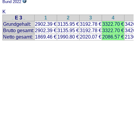
Bund 2022
K
E 3
1
2
3
4
..
..
Grundgehalt:
2902.39 €
3135.95 €
3192.78 €
3322.70 €
3420
Brutto gesamt:
2902.39 €
3135.95 €
3192.78 €
3322.70 €
3420
Netto gesamt:
1869.46 €
1990.80 €
2020.07 €
2086.57 €
2136