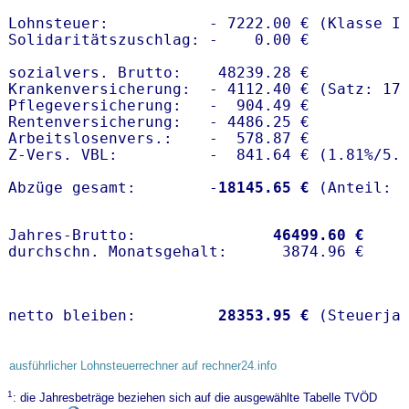
Lohnsteuer:           - 7222.00 € (Klasse I)
Solidaritätszuschlag: -    0.00 €

sozialvers. Brutto:    48239.28 €

Krankenversicherung:  - 4112.40 € (Satz: 17.
Pflegeversicherung:   -  904.49 € 

Rentenversicherung:   - 4486.25 €

Arbeitslosenvers.:    -  578.87 €

Z-Vers. VBL:          -  841.64 € (
1.81%
/
5.
Abzüge gesamt:        -
18145.65 €
Jahres-Brutto:               
46499.60 €
netto bleiben:         
28353.95 €
 (Steuerja
ausführlicher Lohnsteuerrechner auf rechner24.info
1
: die Jahresbeträge beziehen sich auf die ausgewählte Tabelle TVÖD