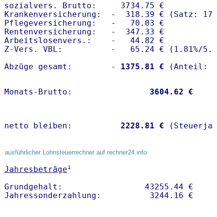
sozialvers. Brutto:     3734.75 €

Krankenversicherung:  -  318.39 € (Satz: 17.
Pflegeversicherung:   -   70.03 € 

Rentenversicherung:   -  347.33 €

Arbeitslosenvers.:    -   44.82 €

Z-Vers. VBL:          -   65.24 € (
1.81%
/
5.
Abzüge gesamt:        -
 1375.81 €
Monats-Brutto:               
 3604.62 €
netto bleiben:         
 2228.81 €
 (Steuerja
ausführlicher Lohnsteuerrechner auf rechner24.info
1
Jahresbeträge
Grundgehalt:                 43255.44 € 
