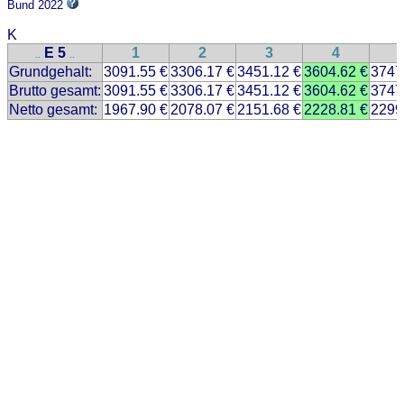
Bund 2022
K
E 5
1
2
3
4
..
..
Grundgehalt:
3091.55 €
3306.17 €
3451.12 €
3604.62 €
3747
Brutto gesamt:
3091.55 €
3306.17 €
3451.12 €
3604.62 €
3747
Netto gesamt:
1967.90 €
2078.07 €
2151.68 €
2228.81 €
2299