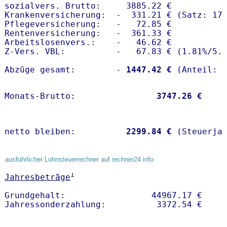
sozialvers. Brutto:     3885.22 €

Krankenversicherung:  -  331.21 € (Satz: 17.
Pflegeversicherung:   -   72.85 € 

Rentenversicherung:   -  361.33 €

Arbeitslosenvers.:    -   46.62 €

Z-Vers. VBL:          -   67.83 € (
1.81%
/
5.
Abzüge gesamt:        -
 1447.42 €
Monats-Brutto:               
 3747.26 €
netto bleiben:         
 2299.84 €
 (Steuerja
ausführlicher Lohnsteuerrechner auf rechner24.info
1
Jahresbeträge
Grundgehalt:                 44967.17 € 
