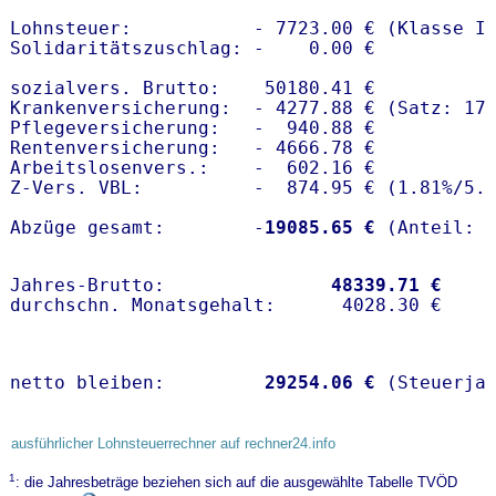
Lohnsteuer:           - 7723.00 € (Klasse I)
Solidaritätszuschlag: -    0.00 €

sozialvers. Brutto:    50180.41 €

Krankenversicherung:  - 4277.88 € (Satz: 17.
Pflegeversicherung:   -  940.88 € 

Rentenversicherung:   - 4666.78 €

Arbeitslosenvers.:    -  602.16 €

Z-Vers. VBL:          -  874.95 € (
1.81%
/
5.
Abzüge gesamt:        -
19085.65 €
Jahres-Brutto:               
48339.71 €
netto bleiben:         
29254.06 €
 (Steuerja
ausführlicher Lohnsteuerrechner auf rechner24.info
1
: die Jahresbeträge beziehen sich auf die ausgewählte Tabelle TVÖD