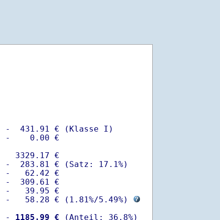
 -  431.91 € (Klasse I)

 -    0.00 €

   3329.17 €

 -  283.81 € (Satz: 17.1%)  

 -   62.42 € 

 -  309.61 €

 -   39.95 €

  -   58.28 € (
1.81%
/
5.49%
) 
  -
 1185.99 €