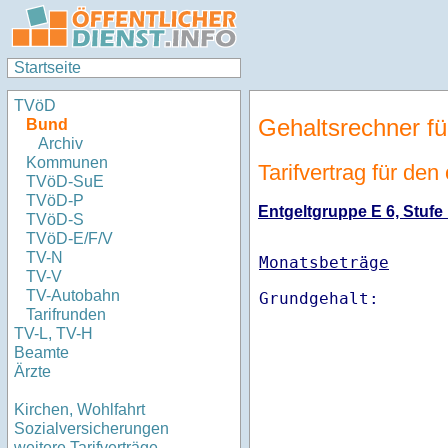
Startseite
TVöD
Gehaltsrechner fü
Bund
Archiv
Kommunen
Tarifvertrag für de
TVöD-SuE
TVöD-P
Entgeltgruppe E 6, Stufe 
TVöD-S
TVöD-E/F/V
TV-N
Monatsbeträge
TV-V
TV-Autobahn
Tarifrunden
TV-L, TV-H
Beamte
Ärzte
Kirchen, Wohlfahrt
Sozialversicherungen
weitere Tarifverträge