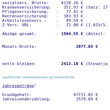
sozialvers. Brutto:     4128.26 €

Krankenversicherung:  -  351.93 € (Satz: 17.
Pflegeversicherung:   -   77.41 € 

Rentenversicherung:   -  383.93 €

Arbeitslosenvers.:    -   49.54 €

Z-Vers. VBL:          -   72.00 € (
1.81%
/
5.
Abzüge gesamt:        -
 1564.55 €
Monats-Brutto:               
 3977.65 €
netto bleiben:         
 2413.10 €
 (Steuerja
ausführlicher Lohnsteuerrechner auf rechner24.info
1
Jahresbeträge
Grundgehalt:                 47731.82 € 
