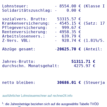
Lohnsteuer:           - 8554.00 € (Klasse I)
Solidaritätszuschlag: -    0.00 €

sozialvers. Brutto:    53315.57 €

Krankenversicherung:  - 4545.15 € (Satz: 17.
Pflegeversicherung:   -  999.67 € 

Rentenversicherung:   - 4958.35 €

Arbeitslosenvers.:    -  639.79 €

Z-Vers. VBL:          -  928.74 € (
1.81%
/
5.
Abzüge gesamt:        -
20625.70 €
Jahres-Brutto:               
51311.71 €
netto bleiben:         
30686.01 €
 (Steuerja
ausführlicher Lohnsteuerrechner auf rechner24.info
1
: die Jahresbeträge beziehen sich auf die ausgewählte Tabelle TVÖD