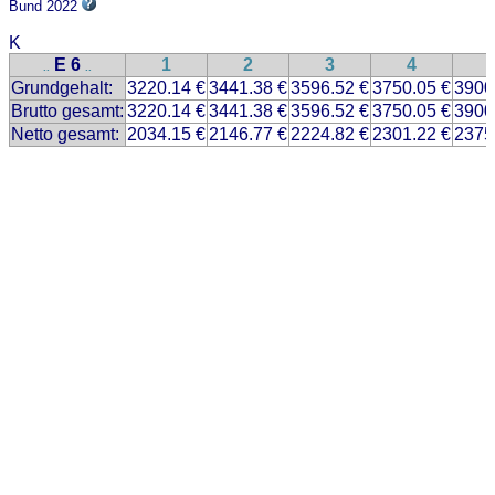
Bund 2022
K
E 6
1
2
3
4
..
..
Grundgehalt:
3220.14 €
3441.38 €
3596.52 €
3750.05 €
3900
Brutto gesamt:
3220.14 €
3441.38 €
3596.52 €
3750.05 €
3900
Netto gesamt:
2034.15 €
2146.77 €
2224.82 €
2301.22 €
2375