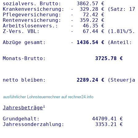
sozialvers. Brutto:     3862.57 €

Krankenversicherung:  -  329.28 € (Satz: 17.
Pflegeversicherung:   -   72.42 € 

Rentenversicherung:   -  359.22 €

Arbeitslosenvers.:    -   46.35 €

Z-Vers. VBL:          -   67.44 € (
1.81%
/
5.
Abzüge gesamt:        -
 1436.54 €
Monats-Brutto:               
 3725.78 €
netto bleiben:         
 2289.24 €
 (Steuerja
ausführlicher Lohnsteuerrechner auf rechner24.info
1
Jahresbeträge
Grundgehalt:                 44709.41 € 
