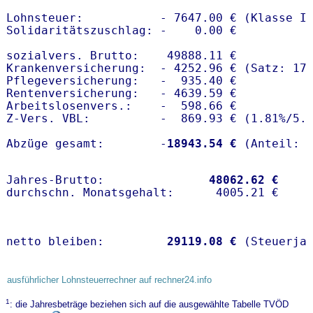
Lohnsteuer:           - 7647.00 € (Klasse I)
Solidaritätszuschlag: -    0.00 €

sozialvers. Brutto:    49888.11 €

Krankenversicherung:  - 4252.96 € (Satz: 17.
Pflegeversicherung:   -  935.40 € 

Rentenversicherung:   - 4639.59 €

Arbeitslosenvers.:    -  598.66 €

Z-Vers. VBL:          -  869.93 € (
1.81%
/
5.
Abzüge gesamt:        -
18943.54 €
Jahres-Brutto:               
48062.62 €
netto bleiben:         
29119.08 €
 (Steuerja
ausführlicher Lohnsteuerrechner auf rechner24.info
1
: die Jahresbeträge beziehen sich auf die ausgewählte Tabelle TVÖD