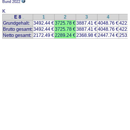
Bund 2022
K
E 8
1
2
3
4
..
..
Grundgehalt:
3492.44 €
3725.78 €
3887.41 €
4048.76 €
4221
Brutto gesamt:
3492.44 €
3725.78 €
3887.41 €
4048.76 €
4221
Netto gesamt:
2172.49 €
2289.24 €
2368.98 €
2447.74 €
2531