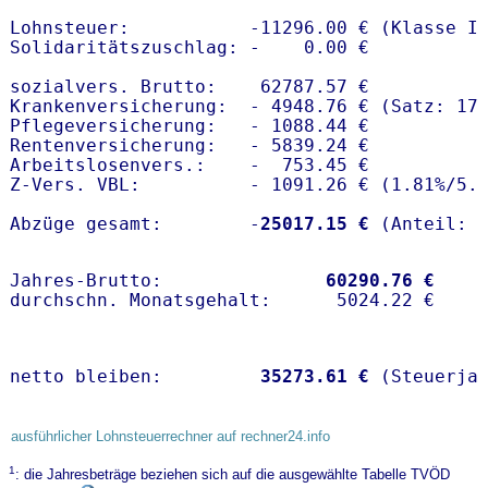
Lohnsteuer:           -11296.00 € (Klasse I)
Solidaritätszuschlag: -    0.00 €

sozialvers. Brutto:    62787.57 €

Krankenversicherung:  - 4948.76 € (Satz: 17
Pflegeversicherung:   - 1088.44 € 

Rentenversicherung:   - 5839.24 €

Arbeitslosenvers.:    -  753.45 €

Z-Vers. VBL:          - 1091.26 € (
1.81%
/
5.
Abzüge gesamt:        -
25017.15 €
Jahres-Brutto:               
60290.76 €
netto bleiben:         
35273.61 €
 (Steuerja
ausführlicher Lohnsteuerrechner auf rechner24.info
1
: die Jahresbeträge beziehen sich auf die ausgewählte Tabelle TVÖD