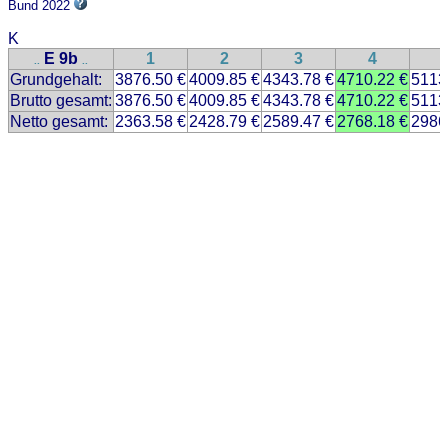
Bund 2022
K
E 9b
1
2
3
4
..
..
Grundgehalt:
3876.50 €
4009.85 €
4343.78 €
4710.22 €
5113
Brutto gesamt:
3876.50 €
4009.85 €
4343.78 €
4710.22 €
5113
Netto gesamt:
2363.58 €
2428.79 €
2589.47 €
2768.18 €
2986