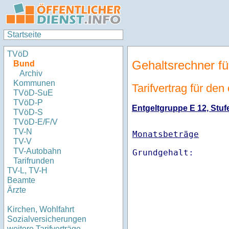
Startseite
TVöD
Gehaltsrechner fü
Bund
Archiv
Kommunen
Tarifvertrag für den
TVöD-SuE
TVöD-P
Entgeltgruppe E 12, Stufe
TVöD-S
TVöD-E/F/V
TV-N
Monatsbeträge
TV-V
TV-Autobahn
Tarifrunden
TV-L, TV-H
Beamte
Ärzte
Kirchen, Wohlfahrt
Sozialversicherungen
weitere Tarifverträge