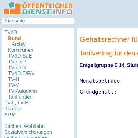
Startseite
TVöD
Gehaltsrechner fü
Bund
Archiv
Kommunen
Tarifvertrag für den
TVöD-SuE
TVöD-P
Entgeltgruppe E 14, Stufe
TVöD-S
TVöD-E/F/V
TV-N
Monatsbeträge
TV-V
TV-Autobahn
Tarifrunden
TV-L, TV-H
Beamte
Ärzte
Kirchen, Wohlfahrt
Sozialversicherungen
weitere Tarifverträge