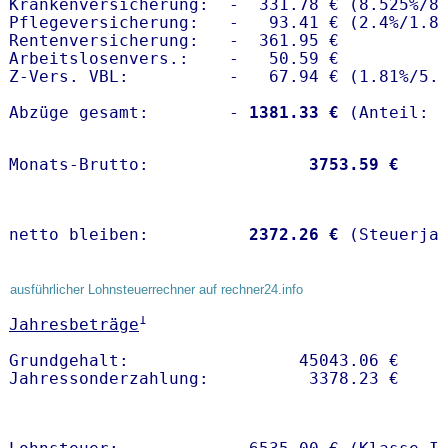
Krankenversicherung:  -  331.78 € (8.525%/8.
Pflegeversicherung:   -   93.41 € (2.4%/1.8%
Rentenversicherung:   -  361.95 €

Arbeitslosenvers.:    -   50.59 €

Z-Vers. VBL:          -   67.94 € (
1.81%
/
5.
Abzüge gesamt:        -
 1381.33 €
Monats-Brutto:               
 3753.59 €
netto bleiben:         
 2372.26 €
 (Steuerja
ausführlicher Lohnsteuerrechner auf rechner24.info
1
Jahresbeträge
Grundgehalt:                 45043.06 € 
