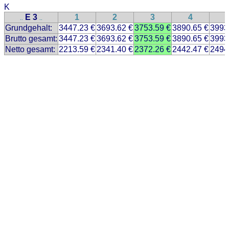
K
E 3
1
2
3
4
..
..
Grundgehalt:
3447.23 €
3693.62 €
3753.59 €
3890.65 €
3993
Brutto gesamt:
3447.23 €
3693.62 €
3753.59 €
3890.65 €
3993
Netto gesamt:
2213.59 €
2341.40 €
2372.26 €
2442.47 €
2494