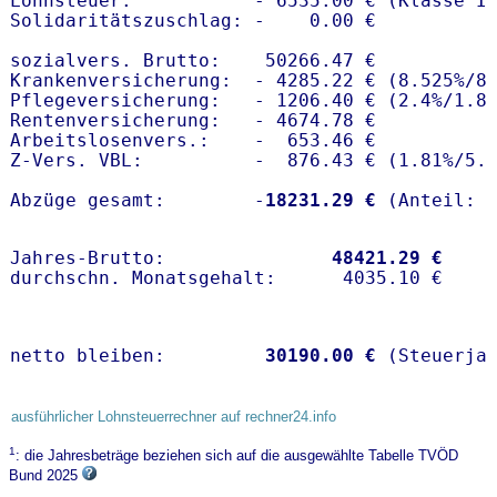
Lohnsteuer:           - 6535.00 € (Klasse I)
Solidaritätszuschlag: -    0.00 €

sozialvers. Brutto:    50266.47 €

Krankenversicherung:  - 4285.22 € (8.525%/8.
Pflegeversicherung:   - 1206.40 € (2.4%/1.8%
Rentenversicherung:   - 4674.78 €

Arbeitslosenvers.:    -  653.46 €

Z-Vers. VBL:          -  876.43 € (
1.81%
/
5.
Abzüge gesamt:        -
18231.29 €
Jahres-Brutto:               
48421.29 €
netto bleiben:         
30190.00 €
 (Steuerja
ausführlicher Lohnsteuerrechner auf rechner24.info
1
: die Jahresbeträge beziehen sich auf die ausgewählte Tabelle TVÖD
Bund 2025