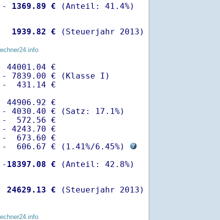
 -
 1369.89 €
  
 1939.82 €
 (Steuerjahr 2013)
rechner24.info
 44001.04 €

- 7839.00 € (Klasse I)

-  431.14 €

 44906.92 €

- 4030.40 € (Satz: 17.1%)  

-  572.56 € 

- 4243.70 €

-  673.60 €

 -  606.67 € (
1.41%
/
6.45%
) 
 -
18397.08 €
  
24629.13 €
 (Steuerjahr 2013)
rechner24.info