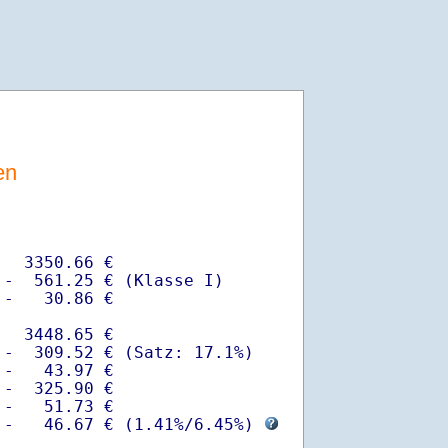
en
  3350.66 €

-  561.25 € (Klasse I)

-   30.86 €

  3448.65 €

-  309.52 € (Satz: 17.1%)  

-   43.97 € 

-  325.90 €

-   51.73 €

 -   46.67 € (
1.41%
/
6.45%
) 