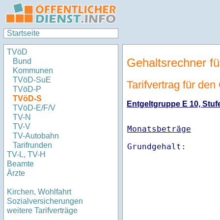
Startseite
TVöD
Gehaltsrechner fü
Bund
Kommunen
TVöD-SuE
Tarifvertrag für de
TVöD-P
TVöD-S
Entgeltgruppe E 10, Stufe
TVöD-E/F/V
TV-N
TV-V
Monatsbeträge
TV-Autobahn
Tarifrunden
TV-L, TV-H
Beamte
Ärzte
Kirchen, Wohlfahrt
Sozialversicherungen
weitere Tarifverträge