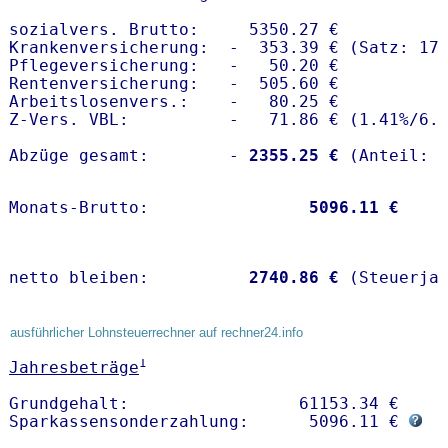
sozialvers. Brutto:     5350.27 €

Krankenversicherung:  -  353.39 € (Satz: 17.
Pflegeversicherung:   -   50.20 € 

Rentenversicherung:   -  505.60 €

Arbeitslosenvers.:    -   80.25 €

Z-Vers. VBL:          -   71.86 € (
1.41%
/
6.
Abzüge gesamt:        -
 2355.25 €
Monats-Brutto:               
 5096.11 €
netto bleiben:         
 2740.86 €
 (Steuerja
ausführlicher Lohnsteuerrechner auf rechner24.info
1
Jahresbeträge
Grundgehalt:                 61153.34 € 

Sparkassensonderzahlung:      5096.11 € 