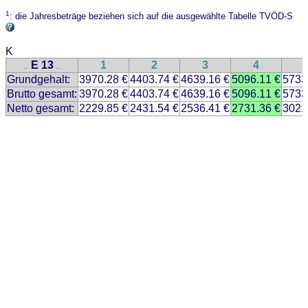
1
: die Jahresbeträge beziehen sich auf die ausgewählte Tabelle TVÖD-S
K
E 13
1
2
3
4
..
..
Grundgehalt:
3970.28 €
4403.74 €
4639.16 €
5096.11 €
5733
Brutto gesamt:
3970.28 €
4403.74 €
4639.16 €
5096.11 €
5733
Netto gesamt:
2229.85 €
2431.54 €
2536.41 €
2731.36 €
3021