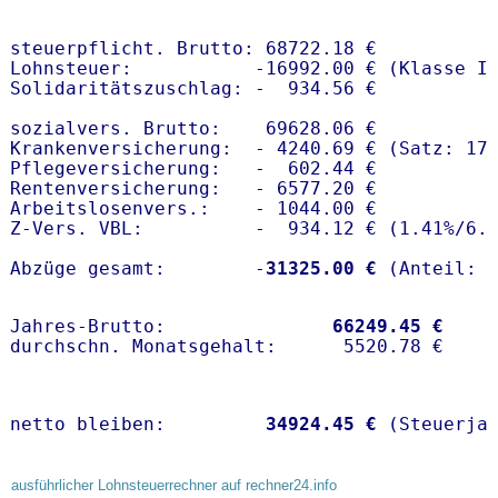
steuerpflicht. Brutto: 68722.18 €

Lohnsteuer:           -16992.00 € (Klasse I)
Solidaritätszuschlag: -  934.56 €

sozialvers. Brutto:    69628.06 €

Krankenversicherung:  - 4240.69 € (Satz: 17
Pflegeversicherung:   -  602.44 € 

Rentenversicherung:   - 6577.20 €

Arbeitslosenvers.:    - 1044.00 €

Z-Vers. VBL:          -  934.12 € (
1.41%
/
6.
Abzüge gesamt:        -
31325.00 €
Jahres-Brutto:               
66249.45 €
netto bleiben:         
34924.45 €
 (Steuerja
ausführlicher Lohnsteuerrechner auf rechner24.info