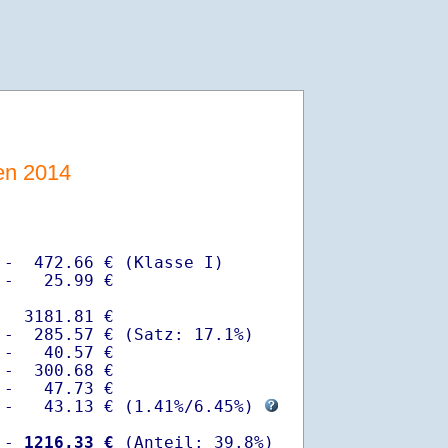
sen 2014
-  472.66 € (Klasse I)

-   25.99 €

  3181.81 €

-  285.57 € (Satz: 17.1%)  

-   40.57 € 

-  300.68 €

-   47.73 €

 -   43.13 € (
1.41%
/
6.45%
) 
 -
 1216.33 €