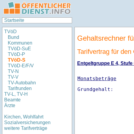
Startseite
TVöD
Gehaltsrechner fü
Bund
Kommunen
TVöD-SuE
Tarifvertrag für de
TVöD-P
TVöD-S
Entgeltgruppe E 4, Stufe 
TVöD-E/F/V
TV-N
TV-V
Monatsbeträge
TV-Autobahn
Tarifrunden
TV-L, TV-H
Beamte
Ärzte
Kirchen, Wohlfahrt
Sozialversicherungen
weitere Tarifverträge