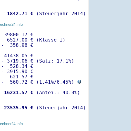
  
 1842.71 €
 (Steuerjahr 2014)
rechner24.info
 39800.17 €

- 6527.00 € (Klasse I)

-  358.98 €

 41438.05 €

- 3719.06 € (Satz: 17.1%)  

-  528.34 € 

- 3915.90 €

-  621.57 €

 -  560.72 € (
1.41%
/
6.45%
) 
 -
16231.57 €
  
23535.95 €
 (Steuerjahr 2014)
rechner24.info