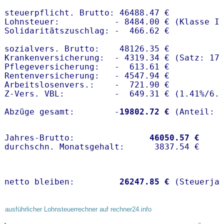
steuerpflicht. Brutto: 46488.47 €

Lohnsteuer:           - 8484.00 € (Klasse I)
Solidaritätszuschlag: -  466.62 €

sozialvers. Brutto:    48126.35 €

Krankenversicherung:  - 4319.34 € (Satz: 17.
Pflegeversicherung:   -  613.61 € 

Rentenversicherung:   - 4547.94 €

Arbeitslosenvers.:    -  721.90 €

Z-Vers. VBL:          -  649.31 € (
1.41%
/
6.
Abzüge gesamt:        -
19802.72 €
Jahres-Brutto:               
46050.57 €
netto bleiben:         
26247.85 €
 (Steuerja
ausführlicher Lohnsteuerrechner auf rechner24.info