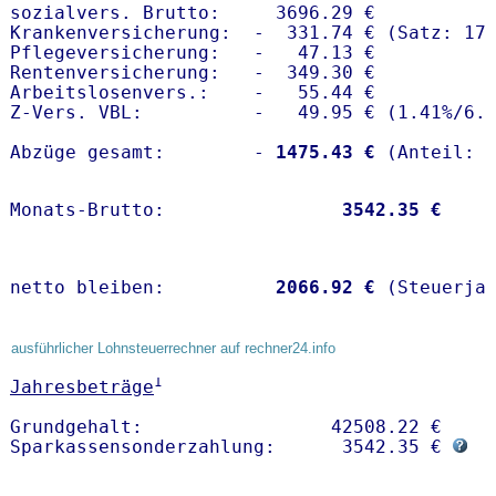
sozialvers. Brutto:     3696.29 €

Krankenversicherung:  -  331.74 € (Satz: 17.
Pflegeversicherung:   -   47.13 € 

Rentenversicherung:   -  349.30 €

Arbeitslosenvers.:    -   55.44 €

Z-Vers. VBL:          -   49.95 € (
1.41%
/
6.
Abzüge gesamt:        -
 1475.43 €
Monats-Brutto:               
 3542.35 €
netto bleiben:         
 2066.92 €
 (Steuerja
ausführlicher Lohnsteuerrechner auf rechner24.info
1
Jahresbeträge
Grundgehalt:                 42508.22 € 

Sparkassensonderzahlung:      3542.35 € 