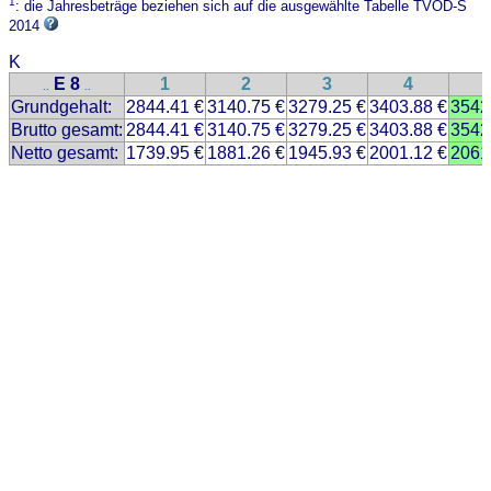
1
: die Jahresbeträge beziehen sich auf die ausgewählte Tabelle TVÖD-S
2014
K
E 8
1
2
3
4
..
..
Grundgehalt:
2844.41 €
3140.75 €
3279.25 €
3403.88 €
3542
Brutto gesamt:
2844.41 €
3140.75 €
3279.25 €
3403.88 €
3542
Netto gesamt:
1739.95 €
1881.26 €
1945.93 €
2001.12 €
2061