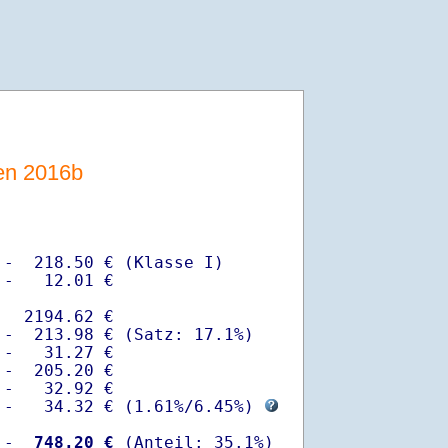
sen 2016b
-  218.50 € (Klasse I)

-   12.01 €

  2194.62 €

-  213.98 € (Satz: 17.1%)  

-   31.27 € 

-  205.20 €

-   32.92 €

 -   34.32 € (
1.61%
/
6.45%
) 
 -
  748.20 €