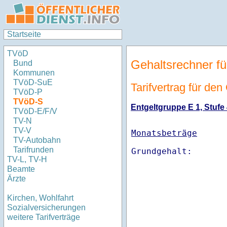
Startseite
TVöD
Gehaltsrechner fü
Bund
Kommunen
TVöD-SuE
Tarifvertrag für de
TVöD-P
TVöD-S
Entgeltgruppe E 1, Stufe 
TVöD-E/F/V
TV-N
TV-V
Monatsbeträge
TV-Autobahn
Tarifrunden
TV-L, TV-H
Beamte
Ärzte
Kirchen, Wohlfahrt
Sozialversicherungen
weitere Tarifverträge