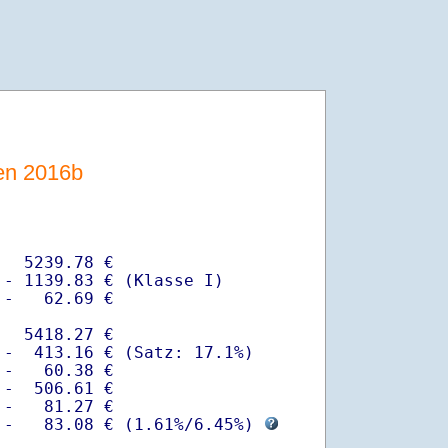
sen 2016b
  5239.78 €

- 1139.83 € (Klasse I)

-   62.69 €

  5418.27 €

-  413.16 € (Satz: 17.1%)  

-   60.38 € 

-  506.61 €

-   81.27 €

 -   83.08 € (
1.61%
/
6.45%
) 