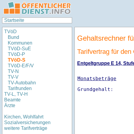
Startseite
TVöD
Gehaltsrechner fü
Bund
Kommunen
TVöD-SuE
Tarifvertrag für de
TVöD-P
TVöD-S
Entgeltgruppe E 14, Stufe
TVöD-E/F/V
TV-N
TV-V
Monatsbeträge
TV-Autobahn
Tarifrunden
TV-L, TV-H
Beamte
Ärzte
Kirchen, Wohlfahrt
Sozialversicherungen
weitere Tarifverträge