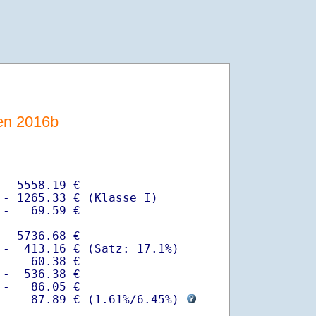
sen 2016b
  5558.19 €

- 1265.33 € (Klasse I)

-   69.59 €

  5736.68 €

-  413.16 € (Satz: 17.1%)  

-   60.38 € 

-  536.38 €

-   86.05 €

 -   87.89 € (
1.61%
/
6.45%
) 