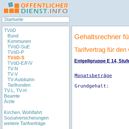
Startseite
TVöD
Gehaltsrechner fü
Bund
Kommunen
TVöD-SuE
Tarifvertrag für de
TVöD-P
TVöD-S
Entgeltgruppe E 14, Stufe
TVöD-E/F/V
TV-N
TV-V
Monatsbeträge
TV-Autobahn
Tarifrunden
TV-L, TV-H
Beamte
Ärzte
Kirchen, Wohlfahrt
Sozialversicherungen
weitere Tarifverträge