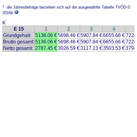
1
: die Jahresbeträge beziehen sich auf die ausgewählte Tabelle TVÖD-S
2016b
K
E 15
1
2
3
4
..
..
Grundgehalt:
5136.06 €
5698.46 €
5907.84 €
6655.66 €
7224
Brutto gesamt:
5136.06 €
5698.46 €
5907.84 €
6655.66 €
7224
Netto gesamt:
2787.45 €
3026.59 €
3117.13 €
3503.53 €
3794