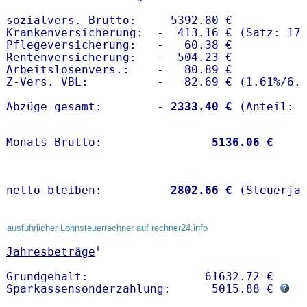
sozialvers. Brutto:     5392.80 €

Krankenversicherung:  -  413.16 € (Satz: 17.
Pflegeversicherung:   -   60.38 € 

Rentenversicherung:   -  504.23 €

Arbeitslosenvers.:    -   80.89 €

Z-Vers. VBL:          -   82.69 € (
1.61%
/
6.
Abzüge gesamt:        -
 2333.40 €
Monats-Brutto:               
 5136.06 €
netto bleiben:         
 2802.66 €
 (Steuerja
ausführlicher Lohnsteuerrechner auf rechner24.info
1
Jahresbeträge
Grundgehalt:                 61632.72 € 

Sparkassensonderzahlung:      5015.88 € 