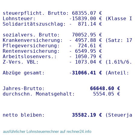
steuerpflicht. Brutto: 68355.07 €

Lohnsteuer:           -15839.00 € (Klasse I)
Solidaritätszuschlag: -  871.14 €

sozialvers. Brutto:    70052.95 €

Krankenversicherung:  - 4957.88 € (Satz: 17
Pflegeversicherung:   -  724.61 € 

Rentenversicherung:   - 6549.95 €

Arbeitslosenvers.:    - 1050.79 €

Z-Vers. VBL:          - 1073.04 € (
1.61%
/
6.
Abzüge gesamt:        -
31066.41 €
Jahres-Brutto:               
66648.60 €
netto bleiben:         
35582.19 €
 (Steuerja
ausführlicher Lohnsteuerrechner auf rechner24.info