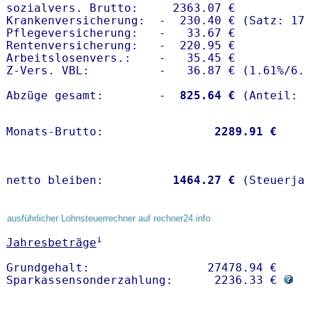
sozialvers. Brutto:     2363.07 €

Krankenversicherung:  -  230.40 € (Satz: 17.
Pflegeversicherung:   -   33.67 € 

Rentenversicherung:   -  220.95 €

Arbeitslosenvers.:    -   35.45 €

Z-Vers. VBL:          -   36.87 € (
1.61%
/
6.
Abzüge gesamt:        -
  825.64 €
Monats-Brutto:               
 2289.91 €
netto bleiben:         
 1464.27 €
 (Steuerja
ausführlicher Lohnsteuerrechner auf rechner24.info
1
Jahresbeträge
Grundgehalt:                 27478.94 € 

Sparkassensonderzahlung:      2236.33 € 