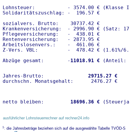
Lohnsteuer:           - 3574.00 € (Klasse I)
Solidaritätszuschlag: -  196.57 €

sozialvers. Brutto:    30737.42 €

Krankenversicherung:  - 2996.90 € (Satz: 17.
Pflegeversicherung:   -  438.01 € 

Rentenversicherung:   - 2873.95 €

Arbeitslosenvers.:    -  461.06 €

Z-Vers. VBL:          -  478.42 € (
1.61%
/
6.
Abzüge gesamt:        -
11018.91 €
Jahres-Brutto:               
29715.27 €
netto bleiben:         
18696.36 €
 (Steuerja
ausführlicher Lohnsteuerrechner auf rechner24.info
1
: die Jahresbeträge beziehen sich auf die ausgewählte Tabelle TVÖD-S