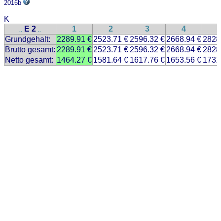
2016b
K
E 2
1
2
3
4
..
..
Grundgehalt:
2289.91 €
2523.71 €
2596.32 €
2668.94 €
2828
Brutto gesamt:
2289.91 €
2523.71 €
2596.32 €
2668.94 €
2828
Netto gesamt:
1464.27 €
1581.64 €
1617.76 €
1653.56 €
1731