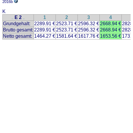
2016b
K
E 2
1
2
3
4
..
..
Grundgehalt:
2289.91 €
2523.71 €
2596.32 €
2668.94 €
2828
Brutto gesamt:
2289.91 €
2523.71 €
2596.32 €
2668.94 €
2828
Netto gesamt:
1464.27 €
1581.64 €
1617.76 €
1653.56 €
1731