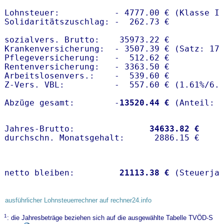
Lohnsteuer:           - 4777.00 € (Klasse I)
Solidaritätszuschlag: -  262.73 €

sozialvers. Brutto:    35973.22 €

Krankenversicherung:  - 3507.39 € (Satz: 17.
Pflegeversicherung:   -  512.62 € 

Rentenversicherung:   - 3363.50 €

Arbeitslosenvers.:    -  539.60 €

Z-Vers. VBL:          -  557.60 € (
1.61%
/
6.
Abzüge gesamt:        -
13520.44 €
Jahres-Brutto:               
34633.82 €
netto bleiben:         
21113.38 €
 (Steuerja
ausführlicher Lohnsteuerrechner auf rechner24.info
1
: die Jahresbeträge beziehen sich auf die ausgewählte Tabelle TVÖD-S