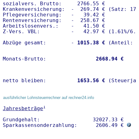
sozialvers. Brutto:     2766.55 €

Krankenversicherung:  -  269.74 € (Satz: 17.
Pflegeversicherung:   -   39.42 € 

Rentenversicherung:   -  258.67 €

Arbeitslosenvers.:    -   41.50 €

Z-Vers. VBL:          -   42.97 € (
1.61%
/
6.
Abzüge gesamt:        -
 1015.38 €
Monats-Brutto:               
 2668.94 €
netto bleiben:         
 1653.56 €
 (Steuerja
ausführlicher Lohnsteuerrechner auf rechner24.info
1
Jahresbeträge
Grundgehalt:                 32027.33 € 

Sparkassensonderzahlung:      2606.49 € 