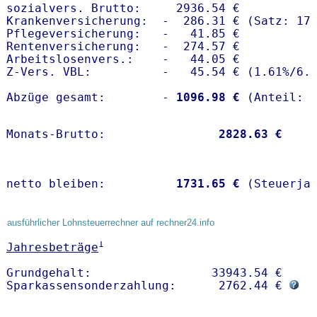
sozialvers. Brutto:     2936.54 €

Krankenversicherung:  -  286.31 € (Satz: 17.
Pflegeversicherung:   -   41.85 € 

Rentenversicherung:   -  274.57 €

Arbeitslosenvers.:    -   44.05 €

Z-Vers. VBL:          -   45.54 € (
1.61%
/
6.
Abzüge gesamt:        -
 1096.98 €
Monats-Brutto:               
 2828.63 €
netto bleiben:         
 1731.65 €
 (Steuerja
ausführlicher Lohnsteuerrechner auf rechner24.info
1
Jahresbeträge
Grundgehalt:                 33943.54 € 

Sparkassensonderzahlung:      2762.44 € 