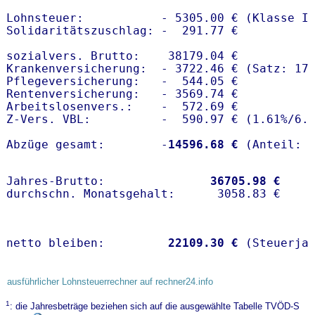
Lohnsteuer:           - 5305.00 € (Klasse I)
Solidaritätszuschlag: -  291.77 €

sozialvers. Brutto:    38179.04 €

Krankenversicherung:  - 3722.46 € (Satz: 17.
Pflegeversicherung:   -  544.05 € 

Rentenversicherung:   - 3569.74 €

Arbeitslosenvers.:    -  572.69 €

Z-Vers. VBL:          -  590.97 € (
1.61%
/
6.
Abzüge gesamt:        -
14596.68 €
Jahres-Brutto:               
36705.98 €
netto bleiben:         
22109.30 €
 (Steuerja
ausführlicher Lohnsteuerrechner auf rechner24.info
1
: die Jahresbeträge beziehen sich auf die ausgewählte Tabelle TVÖD-S