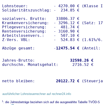
Lohnsteuer:           - 4270.00 € (Klasse I)
Solidaritätszuschlag: -  234.85 €

sozialvers. Brutto:    33806.37 €

Krankenversicherung:  - 3296.12 € (Satz: 17.
Pflegeversicherung:   -  481.74 € 

Rentenversicherung:   - 3160.90 €

Arbeitslosenvers.:    -  507.10 €

Z-Vers. VBL:          -  524.83 € (
1.61%
/
6.
Abzüge gesamt:        -
12475.54 €
Jahres-Brutto:               
32598.26 €
netto bleiben:         
20122.72 €
 (Steuerja
ausführlicher Lohnsteuerrechner auf rechner24.info
1
: die Jahresbeträge beziehen sich auf die ausgewählte Tabelle TVÖD-S