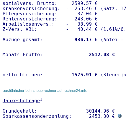
sozialvers. Brutto:     2599.57 €

Krankenversicherung:  -  253.46 € (Satz: 17.
Pflegeversicherung:   -   37.04 € 

Rentenversicherung:   -  243.06 €

Arbeitslosenvers.:    -   38.99 €

Z-Vers. VBL:          -   40.44 € (
1.61%
/
6.
Abzüge gesamt:        -
  936.17 €
Monats-Brutto:               
 2512.08 €
netto bleiben:         
 1575.91 €
 (Steuerja
ausführlicher Lohnsteuerrechner auf rechner24.info
1
Jahresbeträge
Grundgehalt:                 30144.96 € 

Sparkassensonderzahlung:      2453.30 € 