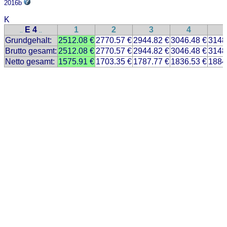
2016b
K
E 4
1
2
3
4
..
..
Grundgehalt:
2512.08 €
2770.57 €
2944.82 €
3046.48 €
3148
Brutto gesamt:
2512.08 €
2770.57 €
2944.82 €
3046.48 €
3148
Netto gesamt:
1575.91 €
1703.35 €
1787.77 €
1836.53 €
1884