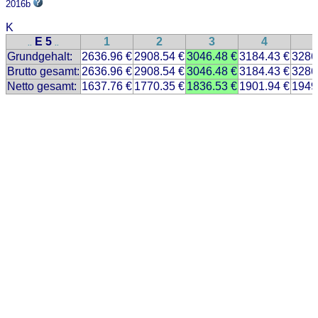
2016b
K
E 5
1
2
3
4
..
..
Grundgehalt:
2636.96 €
2908.54 €
3046.48 €
3184.43 €
3286
Brutto gesamt:
2636.96 €
2908.54 €
3046.48 €
3184.43 €
3286
Netto gesamt:
1637.76 €
1770.35 €
1836.53 €
1901.94 €
1949