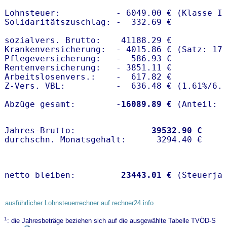
Lohnsteuer:           - 6049.00 € (Klasse I)
Solidaritätszuschlag: -  332.69 €

sozialvers. Brutto:    41188.29 €

Krankenversicherung:  - 4015.86 € (Satz: 17.
Pflegeversicherung:   -  586.93 € 

Rentenversicherung:   - 3851.11 €

Arbeitslosenvers.:    -  617.82 €

Z-Vers. VBL:          -  636.48 € (
1.61%
/
6.
Abzüge gesamt:        -
16089.89 €
Jahres-Brutto:               
39532.90 €
netto bleiben:         
23443.01 €
 (Steuerja
ausführlicher Lohnsteuerrechner auf rechner24.info
1
: die Jahresbeträge beziehen sich auf die ausgewählte Tabelle TVÖD-S