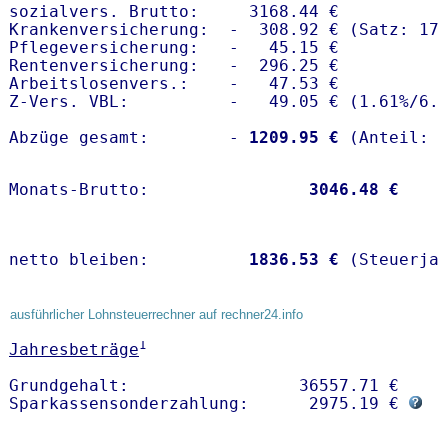
sozialvers. Brutto:     3168.44 €

Krankenversicherung:  -  308.92 € (Satz: 17.
Pflegeversicherung:   -   45.15 € 

Rentenversicherung:   -  296.25 €

Arbeitslosenvers.:    -   47.53 €

Z-Vers. VBL:          -   49.05 € (
1.61%
/
6.
Abzüge gesamt:        -
 1209.95 €
Monats-Brutto:               
 3046.48 €
netto bleiben:         
 1836.53 €
 (Steuerja
ausführlicher Lohnsteuerrechner auf rechner24.info
1
Jahresbeträge
Grundgehalt:                 36557.71 € 

Sparkassensonderzahlung:      2975.19 € 