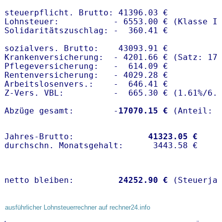
steuerpflicht. Brutto: 41396.03 €

Lohnsteuer:           - 6553.00 € (Klasse I)
Solidaritätszuschlag: -  360.41 €

sozialvers. Brutto:    43093.91 €

Krankenversicherung:  - 4201.66 € (Satz: 17.
Pflegeversicherung:   -  614.09 € 

Rentenversicherung:   - 4029.28 €

Arbeitslosenvers.:    -  646.41 €

Z-Vers. VBL:          -  665.30 € (
1.61%
/
6.
Abzüge gesamt:        -
17070.15 €
Jahres-Brutto:               
41323.05 €
netto bleiben:         
24252.90 €
 (Steuerja
ausführlicher Lohnsteuerrechner auf rechner24.info