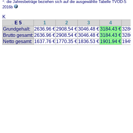
1
: die Jahresbeträge beziehen sich auf die ausgewählte Tabelle TVÖD-S
2016b
K
E 5
1
2
3
4
..
..
Grundgehalt:
2636.96 €
2908.54 €
3046.48 €
3184.43 €
3286
Brutto gesamt:
2636.96 €
2908.54 €
3046.48 €
3184.43 €
3286
Netto gesamt:
1637.76 €
1770.35 €
1836.53 €
1901.94 €
1949