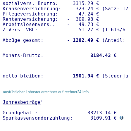
sozialvers. Brutto:     3315.29 €

Krankenversicherung:  -  323.24 € (Satz: 17.
Pflegeversicherung:   -   47.24 € 

Rentenversicherung:   -  309.98 €

Arbeitslosenvers.:    -   49.73 €

Z-Vers. VBL:          -   51.27 € (
1.61%
/
6.
Abzüge gesamt:        -
 1282.49 €
Monats-Brutto:               
 3184.43 €
netto bleiben:         
 1901.94 €
 (Steuerja
ausführlicher Lohnsteuerrechner auf rechner24.info
1
Jahresbeträge
Grundgehalt:                 38213.14 € 

Sparkassensonderzahlung:      3109.91 € 