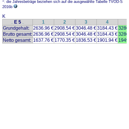
1
: die Jahresbeträge beziehen sich auf die ausgewählte Tabelle TVÖD-S
2016b
K
E 5
1
2
3
4
..
..
Grundgehalt:
2636.96 €
2908.54 €
3046.48 €
3184.43 €
3286
Brutto gesamt:
2636.96 €
2908.54 €
3046.48 €
3184.43 €
3286
Netto gesamt:
1637.76 €
1770.35 €
1836.53 €
1901.94 €
1949