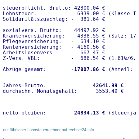
steuerpflicht. Brutto: 42800.04 €

Lohnsteuer:           - 6939.00 € (Klasse I)
Solidaritätszuschlag: -  381.64 €

sozialvers. Brutto:    44497.92 €

Krankenversicherung:  - 4338.55 € (Satz: 17.
Pflegeversicherung:   -  634.10 € 

Rentenversicherung:   - 4160.56 €

Arbeitslosenvers.:    -  667.47 €

Z-Vers. VBL:          -  686.54 € (
1.61%
/
6.
Abzüge gesamt:        -
17807.86 €
Jahres-Brutto:               
42641.99 €
netto bleiben:         
24834.13 €
 (Steuerja
ausführlicher Lohnsteuerrechner auf rechner24.info