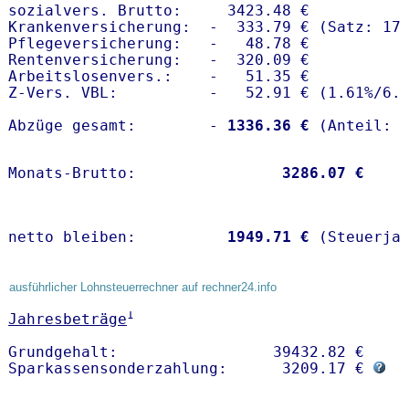
sozialvers. Brutto:     3423.48 €

Krankenversicherung:  -  333.79 € (Satz: 17.
Pflegeversicherung:   -   48.78 € 

Rentenversicherung:   -  320.09 €

Arbeitslosenvers.:    -   51.35 €

Z-Vers. VBL:          -   52.91 € (
1.61%
/
6.
Abzüge gesamt:        -
 1336.36 €
Monats-Brutto:               
 3286.07 €
netto bleiben:         
 1949.71 €
 (Steuerja
ausführlicher Lohnsteuerrechner auf rechner24.info
1
Jahresbeträge
Grundgehalt:                 39432.82 € 

Sparkassensonderzahlung:      3209.17 € 