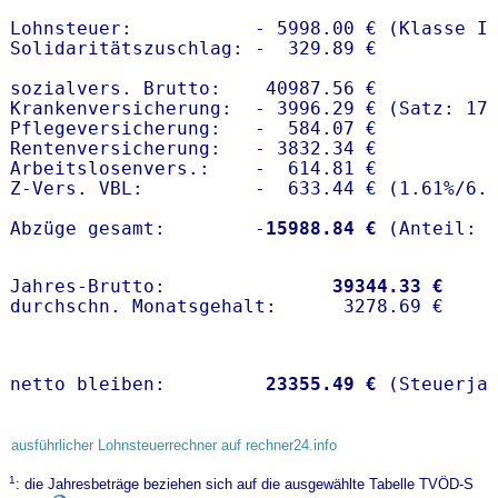
Lohnsteuer:           - 5998.00 € (Klasse I)
Solidaritätszuschlag: -  329.89 €

sozialvers. Brutto:    40987.56 €

Krankenversicherung:  - 3996.29 € (Satz: 17.
Pflegeversicherung:   -  584.07 € 

Rentenversicherung:   - 3832.34 €

Arbeitslosenvers.:    -  614.81 €

Z-Vers. VBL:          -  633.44 € (
1.61%
/
6.
Abzüge gesamt:        -
15988.84 €
Jahres-Brutto:               
39344.33 €
netto bleiben:         
23355.49 €
 (Steuerja
ausführlicher Lohnsteuerrechner auf rechner24.info
1
: die Jahresbeträge beziehen sich auf die ausgewählte Tabelle TVÖD-S