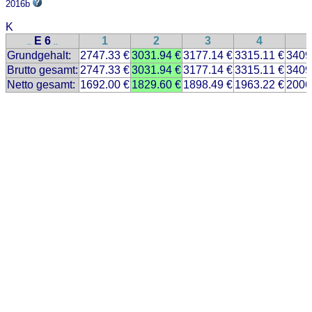
2016b
K
E 6
1
2
3
4
..
..
Grundgehalt:
2747.33 €
3031.94 €
3177.14 €
3315.11 €
3409
Brutto gesamt:
2747.33 €
3031.94 €
3177.14 €
3315.11 €
3409
Netto gesamt:
1692.00 €
1829.60 €
1898.49 €
1963.22 €
2006