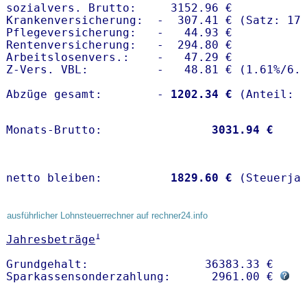
sozialvers. Brutto:     3152.96 €

Krankenversicherung:  -  307.41 € (Satz: 17.
Pflegeversicherung:   -   44.93 € 

Rentenversicherung:   -  294.80 €

Arbeitslosenvers.:    -   47.29 €

Z-Vers. VBL:          -   48.81 € (
1.61%
/
6.
Abzüge gesamt:        -
 1202.34 €
Monats-Brutto:               
 3031.94 €
netto bleiben:         
 1829.60 €
 (Steuerja
ausführlicher Lohnsteuerrechner auf rechner24.info
1
Jahresbeträge
Grundgehalt:                 36383.33 € 

Sparkassensonderzahlung:      2961.00 € 