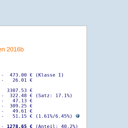
sen 2016b
-  473.00 € (Klasse I)

-   26.01 €

  3307.53 €

-  322.48 € (Satz: 17.1%)  

-   47.13 € 

-  309.25 €

-   49.61 €

 -   51.15 € (
1.61%
/
6.45%
) 
 -
 1278.65 €