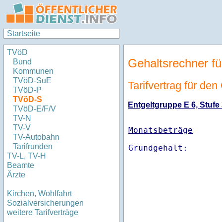
Startseite
TVöD
Gehaltsrechner fü
Bund
Kommunen
TVöD-SuE
Tarifvertrag für de
TVöD-P
TVöD-S
Entgeltgruppe E 6, Stufe 
TVöD-E/F/V
TV-N
TV-V
Monatsbeträge
TV-Autobahn
Tarifrunden
TV-L, TV-H
Beamte
Ärzte
Kirchen, Wohlfahrt
Sozialversicherungen
weitere Tarifverträge