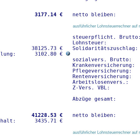
           
 3177.14 €
netto bleiben:       
ausführlicher Lohnsteuerrechner auf 
steuerpflicht. Brutto:
Lohnsteuer:           
          38125.73 € 

Solidaritätszuschlag: 
hlung:      3102.80 € 
sozialvers. Brutto:   
Krankenversicherung:  
Pflegeversicherung:   
Rentenversicherung:   
Arbeitslosenvers.:    
Z-Vers. VBL:         
Abzüge gesamt:       
           
41228.53 €
netto bleiben:       
ausführlicher Lohnsteuerrechner auf 