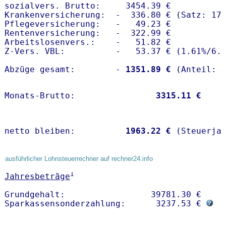
sozialvers. Brutto:     3454.39 €

Krankenversicherung:  -  336.80 € (Satz: 17.
Pflegeversicherung:   -   49.23 € 

Rentenversicherung:   -  322.99 €

Arbeitslosenvers.:    -   51.82 €

Z-Vers. VBL:          -   53.37 € (
1.61%
/
6.
Abzüge gesamt:        -
 1351.89 €
Monats-Brutto:               
 3315.11 €
netto bleiben:         
 1963.22 €
 (Steuerja
ausführlicher Lohnsteuerrechner auf rechner24.info
1
Jahresbeträge
Grundgehalt:                 39781.30 € 

Sparkassensonderzahlung:      3237.53 € 