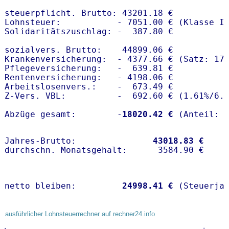
steuerpflicht. Brutto: 43201.18 €

Lohnsteuer:           - 7051.00 € (Klasse I)
Solidaritätszuschlag: -  387.80 €

sozialvers. Brutto:    44899.06 €

Krankenversicherung:  - 4377.66 € (Satz: 17.
Pflegeversicherung:   -  639.81 € 

Rentenversicherung:   - 4198.06 €

Arbeitslosenvers.:    -  673.49 €

Z-Vers. VBL:          -  692.60 € (
1.61%
/
6.
Abzüge gesamt:        -
18020.42 €
Jahres-Brutto:               
43018.83 €
netto bleiben:         
24998.41 €
 (Steuerja
ausführlicher Lohnsteuerrechner auf rechner24.info