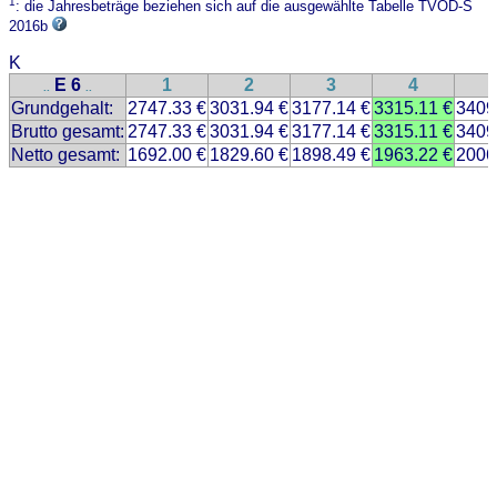
1
: die Jahresbeträge beziehen sich auf die ausgewählte Tabelle TVÖD-S
2016b
K
E 6
1
2
3
4
..
..
Grundgehalt:
2747.33 €
3031.94 €
3177.14 €
3315.11 €
3409
Brutto gesamt:
2747.33 €
3031.94 €
3177.14 €
3315.11 €
3409
Netto gesamt:
1692.00 €
1829.60 €
1898.49 €
1963.22 €
2006