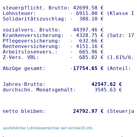
steuerpflicht. Brutto: 42699.58 €

Lohnsteuer:           - 6911.00 € (Klasse I)
Solidaritätszuschlag: -  380.10 €

sozialvers. Brutto:    44397.46 €

Krankenversicherung:  - 4328.75 € (Satz: 17.
Pflegeversicherung:   -  632.66 € 

Rentenversicherung:   - 4151.16 €

Arbeitslosenvers.:    -  665.96 €

Z-Vers. VBL:          -  685.02 € (
1.61%
/
6.
Abzüge gesamt:        -
17754.65 €
Jahres-Brutto:               
42547.62 €
netto bleiben:         
24792.97 €
 (Steuerja
ausführlicher Lohnsteuerrechner auf rechner24.info