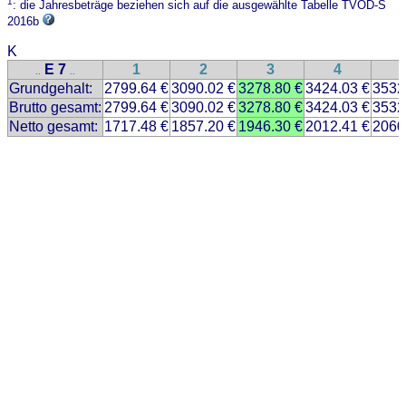
1
: die Jahresbeträge beziehen sich auf die ausgewählte Tabelle TVÖD-S
2016b
K
E 7
1
2
3
4
..
..
Grundgehalt:
2799.64 €
3090.02 €
3278.80 €
3424.03 €
3532
Brutto gesamt:
2799.64 €
3090.02 €
3278.80 €
3424.03 €
3532
Netto gesamt:
1717.48 €
1857.20 €
1946.30 €
2012.41 €
2060