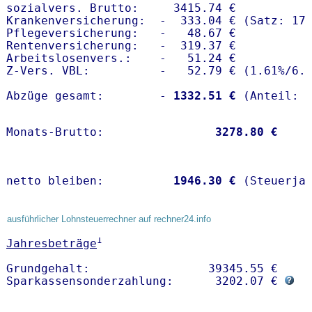
sozialvers. Brutto:     3415.74 €

Krankenversicherung:  -  333.04 € (Satz: 17.
Pflegeversicherung:   -   48.67 € 

Rentenversicherung:   -  319.37 €

Arbeitslosenvers.:    -   51.24 €

Z-Vers. VBL:          -   52.79 € (
1.61%
/
6.
Abzüge gesamt:        -
 1332.51 €
Monats-Brutto:               
 3278.80 €
netto bleiben:         
 1946.30 €
 (Steuerja
ausführlicher Lohnsteuerrechner auf rechner24.info
1
Jahresbeträge
Grundgehalt:                 39345.55 € 

Sparkassensonderzahlung:      3202.07 € 