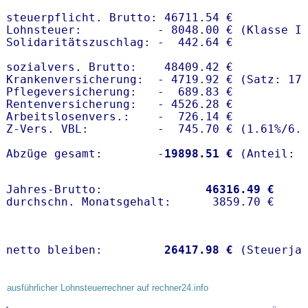
steuerpflicht. Brutto: 46711.54 €

Lohnsteuer:           - 8048.00 € (Klasse I)
Solidaritätszuschlag: -  442.64 €

sozialvers. Brutto:    48409.42 €

Krankenversicherung:  - 4719.92 € (Satz: 17.
Pflegeversicherung:   -  689.83 € 

Rentenversicherung:   - 4526.28 €

Arbeitslosenvers.:    -  726.14 €

Z-Vers. VBL:          -  745.70 € (
1.61%
/
6.
Abzüge gesamt:        -
19898.51 €
Jahres-Brutto:               
46316.49 €
netto bleiben:         
26417.98 €
 (Steuerja
ausführlicher Lohnsteuerrechner auf rechner24.info