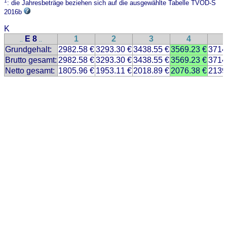
1
: die Jahresbeträge beziehen sich auf die ausgewählte Tabelle TVÖD-S
2016b
K
E 8
1
2
3
4
..
..
Grundgehalt:
2982.58 €
3293.30 €
3438.55 €
3569.23 €
3714
Brutto gesamt:
2982.58 €
3293.30 €
3438.55 €
3569.23 €
3714
Netto gesamt:
1805.96 €
1953.11 €
2018.89 €
2076.38 €
2139