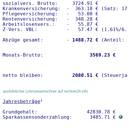
sozialvers. Brutto:     3724.91 €

Krankenversicherung:  -  363.18 € (Satz: 17.
Pflegeversicherung:   -   53.08 € 

Rentenversicherung:   -  348.28 €

Arbeitslosenvers.:    -   55.87 €

Z-Vers. VBL:          -   57.47 € (
1.61%
/
6.
Abzüge gesamt:        -
 1488.72 €
Monats-Brutto:               
 3569.23 €
netto bleiben:         
 2080.51 €
 (Steuerja
ausführlicher Lohnsteuerrechner auf rechner24.info
1
Jahresbeträge
Grundgehalt:                 42830.78 € 

Sparkassensonderzahlung:      3485.71 € 