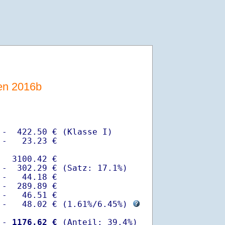
sen 2016b
-  422.50 € (Klasse I)

-   23.23 €

  3100.42 €

-  302.29 € (Satz: 17.1%)  

-   44.18 € 

-  289.89 €

-   46.51 €

 -   48.02 € (
1.61%
/
6.45%
) 
 -
 1176.62 €