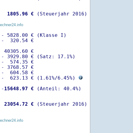
  
 1805.96 €
 (Steuerjahr 2016)
rechner24.info
- 5828.00 € (Klasse I)

-  320.54 €

 40305.60 €

- 3929.80 € (Satz: 17.1%)  

-  574.35 € 

- 3768.57 €

-  604.58 €

 -  623.13 € (
1.61%
/
6.45%
) 
 -
15648.97 €
  
23054.72 €
 (Steuerjahr 2016)
rechner24.info