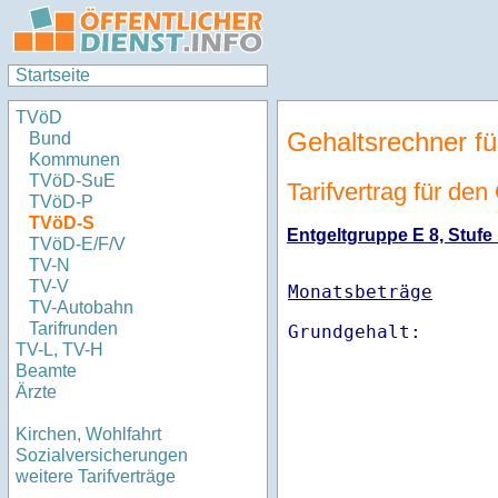
Startseite
TVöD
Gehaltsrechner fü
Bund
Kommunen
TVöD-SuE
Tarifvertrag für de
TVöD-P
TVöD-S
Entgeltgruppe E 8, Stufe 
TVöD-E/F/V
TV-N
TV-V
Monatsbeträge
TV-Autobahn
Tarifrunden
TV-L, TV-H
Beamte
Ärzte
Kirchen, Wohlfahrt
Sozialversicherungen
weitere Tarifverträge