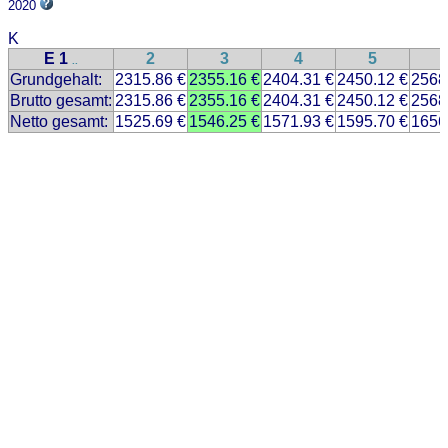
2020
K
E 1
2
3
4
5
..
Grundgehalt:
2315.86 €
2355.16 €
2404.31 €
2450.12 €
2568
Brutto gesamt:
2315.86 €
2355.16 €
2404.31 €
2450.12 €
2568
Netto gesamt:
1525.69 €
1546.25 €
1571.93 €
1595.70 €
1656