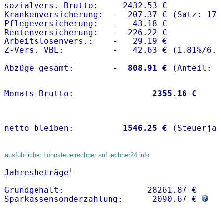
sozialvers. Brutto:     2432.53 €

Krankenversicherung:  -  207.37 € (Satz: 17.
Pflegeversicherung:   -   43.18 € 

Rentenversicherung:   -  226.22 €

Arbeitslosenvers.:    -   29.19 €

Z-Vers. VBL:          -   42.63 € (
1.81%
/
6.
Abzüge gesamt:        -
  808.91 €
Monats-Brutto:               
 2355.16 €
netto bleiben:         
 1546.25 €
 (Steuerja
ausführlicher Lohnsteuerrechner auf rechner24.info
1
Jahresbeträge
Grundgehalt:                 28261.87 € 

Sparkassensonderzahlung:      2090.67 € 