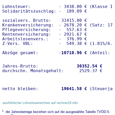
Lohnsteuer:           - 3438.00 € (Klasse I)
Solidaritätszuschlag: -  189.09 €

sozialvers. Brutto:    31415.80 €

Krankenversicherung:  - 2678.20 € (Satz: 17.
Pflegeversicherung:   -  557.63 € 

Rentenversicherung:   - 2921.67 €

Arbeitslosenvers.:    -  376.99 €

Z-Vers. VBL:          -  549.38 € (
1.81%
/
6.
Abzüge gesamt:        -
10710.96 €
Jahres-Brutto:               
30352.54 €
netto bleiben:         
19641.58 €
 (Steuerja
ausführlicher Lohnsteuerrechner auf rechner24.info
1
: die Jahresbeträge beziehen sich auf die ausgewählte Tabelle TVÖD-S