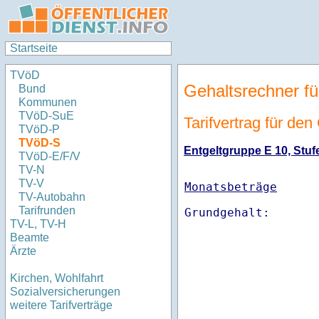
Startseite
TVöD
Gehaltsrechner fü
Bund
Kommunen
TVöD-SuE
Tarifvertrag für de
TVöD-P
TVöD-S
Entgeltgruppe E 10, Stufe
TVöD-E/F/V
TV-N
TV-V
Monatsbeträge
TV-Autobahn
Tarifrunden
TV-L, TV-H
Beamte
Ärzte
Kirchen, Wohlfahrt
Sozialversicherungen
weitere Tarifverträge