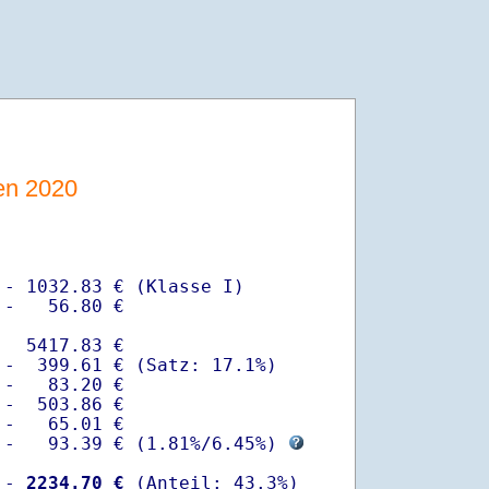
sen 2020
- 1032.83 € (Klasse I)

-   56.80 €

  5417.83 €

-  399.61 € (Satz: 17.1%)  

-   83.20 € 

-  503.86 €

-   65.01 €

 -   93.39 € (
1.81%
/
6.45%
) 
 -
 2234.70 €