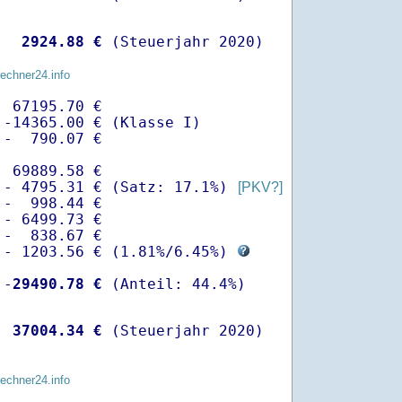
  
 2924.88 €
 (Steuerjahr 2020)
rechner24.info
 67195.70 €

-14365.00 € (Klasse I)

-  790.07 €

 69889.58 €

 - 4795.31 € (Satz: 17.1%) 
[PKV?]
-  998.44 € 

- 6499.73 €

-  838.67 €

 - 1203.56 € (
1.81%
/
6.45%
) 
 -
29490.78 €
  
37004.34 €
 (Steuerjahr 2020)
rechner24.info