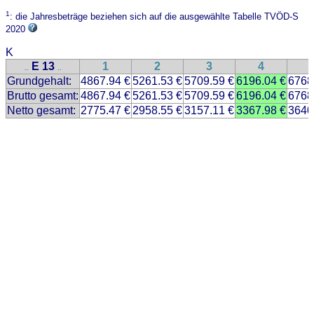
1
: die Jahresbeträge beziehen sich auf die ausgewählte Tabelle TVÖD-S
2020
K
E 13
1
2
3
4
..
..
Grundgehalt:
4867.94 €
5261.53 €
5709.59 €
6196.04 €
6768
Brutto gesamt:
4867.94 €
5261.53 €
5709.59 €
6196.04 €
6768
Netto gesamt:
2775.47 €
2958.55 €
3157.11 €
3367.98 €
3640