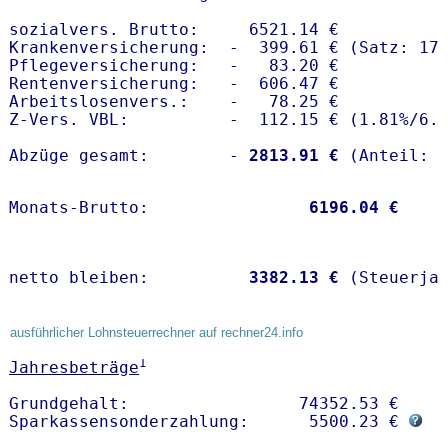
sozialvers. Brutto:     6521.14 €

Krankenversicherung:  -  399.61 € (Satz: 17.
Pflegeversicherung:   -   83.20 € 

Rentenversicherung:   -  606.47 €

Arbeitslosenvers.:    -   78.25 €

Z-Vers. VBL:          -  112.15 € (
1.81%
/
6.
Abzüge gesamt:        -
 2813.91 €
Monats-Brutto:               
 6196.04 €
netto bleiben:         
 3382.13 €
 (Steuerja
ausführlicher Lohnsteuerrechner auf rechner24.info
1
Jahresbeträge
Grundgehalt:                 74352.53 € 

Sparkassensonderzahlung:      5500.23 € 