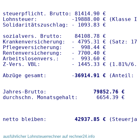
steuerpflicht. Brutto: 81414.90 €

Lohnsteuer:           -19888.00 € (Klasse I)
Solidaritätszuschlag: - 1093.83 €

sozialvers. Brutto:    84108.78 €

Krankenversicherung:  - 4795.31 € (Satz: 17
Pflegeversicherung:   -  998.44 € 

Rentenversicherung:   - 7700.40 €

Arbeitslosenvers.:    -  993.60 €

Z-Vers. VBL:          - 1445.33 € (
1.81%
/
6.
Abzüge gesamt:        -
36914.91 €
Jahres-Brutto:               
79852.76 €
netto bleiben:         
42937.85 €
 (Steuerja
ausführlicher Lohnsteuerrechner auf rechner24.info