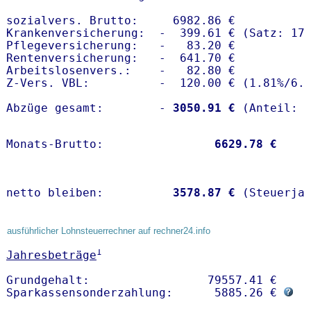
sozialvers. Brutto:     6982.86 €

Krankenversicherung:  -  399.61 € (Satz: 17.
Pflegeversicherung:   -   83.20 € 

Rentenversicherung:   -  641.70 €

Arbeitslosenvers.:    -   82.80 €

Z-Vers. VBL:          -  120.00 € (
1.81%
/
6.
Abzüge gesamt:        -
 3050.91 €
Monats-Brutto:               
 6629.78 €
netto bleiben:         
 3578.87 €
 (Steuerja
ausführlicher Lohnsteuerrechner auf rechner24.info
1
Jahresbeträge
Grundgehalt:                 79557.41 € 

Sparkassensonderzahlung:      5885.26 € 