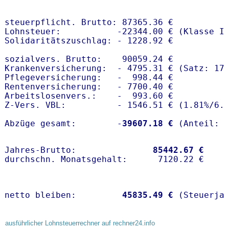
steuerpflicht. Brutto: 87365.36 €

Lohnsteuer:           -22344.00 € (Klasse I)
Solidaritätszuschlag: - 1228.92 €

sozialvers. Brutto:    90059.24 €

Krankenversicherung:  - 4795.31 € (Satz: 17
Pflegeversicherung:   -  998.44 € 

Rentenversicherung:   - 7700.40 €

Arbeitslosenvers.:    -  993.60 €

Z-Vers. VBL:          - 1546.51 € (
1.81%
/
6.
Abzüge gesamt:        -
39607.18 €
Jahres-Brutto:               
85442.67 €
netto bleiben:         
45835.49 €
 (Steuerja
ausführlicher Lohnsteuerrechner auf rechner24.info