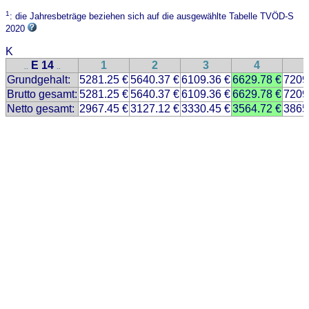
1
: die Jahresbeträge beziehen sich auf die ausgewählte Tabelle TVÖD-S
2020
K
E 14
1
2
3
4
..
..
Grundgehalt:
5281.25 €
5640.37 €
6109.36 €
6629.78 €
7209
Brutto gesamt:
5281.25 €
5640.37 €
6109.36 €
6629.78 €
7209
Netto gesamt:
2967.45 €
3127.12 €
3330.45 €
3564.72 €
3865