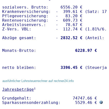
sozialvers. Brutto:     6556.20 €

Krankenversicherung:  -  399.61 € (Satz: 17.
Pflegeversicherung:   -   83.20 € 

Rentenversicherung:   -  609.73 €

Arbeitslosenvers.:    -   78.67 €

Z-Vers. VBL:          -  112.74 € (
1.81%
/
6.
Abzüge gesamt:        -
 2832.52 €
Monats-Brutto:               
 6228.97 €
netto bleiben:         
 3396.45 €
 (Steuerja
ausführlicher Lohnsteuerrechner auf rechner24.info
1
Jahresbeträge
Grundgehalt:                 74747.66 € 

Sparkassensonderzahlung:      5529.46 € 