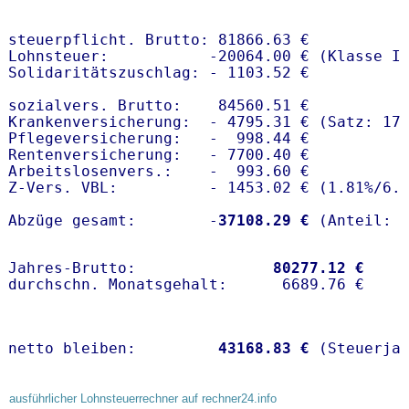
steuerpflicht. Brutto: 81866.63 €

Lohnsteuer:           -20064.00 € (Klasse I)
Solidaritätszuschlag: - 1103.52 €

sozialvers. Brutto:    84560.51 €

Krankenversicherung:  - 4795.31 € (Satz: 17
Pflegeversicherung:   -  998.44 € 

Rentenversicherung:   - 7700.40 €

Arbeitslosenvers.:    -  993.60 €

Z-Vers. VBL:          - 1453.02 € (
1.81%
/
6.
Abzüge gesamt:        -
37108.29 €
Jahres-Brutto:               
80277.12 €
netto bleiben:         
43168.83 €
 (Steuerja
ausführlicher Lohnsteuerrechner auf rechner24.info