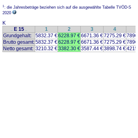
1
: die Jahresbeträge beziehen sich auf die ausgewählte Tabelle TVÖD-S
2020
K
E 15
1
2
3
4
..
..
Grundgehalt:
5832.37 €
6228.97 €
6671.36 €
7275.29 €
7896
Brutto gesamt:
5832.37 €
6228.97 €
6671.36 €
7275.29 €
7896
Netto gesamt:
3210.32 €
3382.30 €
3587.44 €
3898.74 €
4215