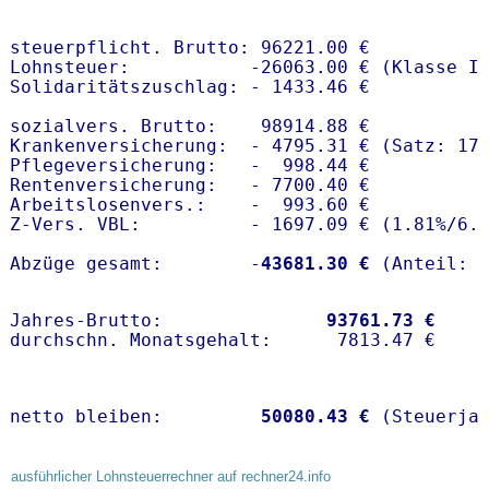
steuerpflicht. Brutto: 96221.00 €

Lohnsteuer:           -26063.00 € (Klasse I)
Solidaritätszuschlag: - 1433.46 €

sozialvers. Brutto:    98914.88 €

Krankenversicherung:  - 4795.31 € (Satz: 17
Pflegeversicherung:   -  998.44 € 

Rentenversicherung:   - 7700.40 €

Arbeitslosenvers.:    -  993.60 €

Z-Vers. VBL:          - 1697.09 € (
1.81%
/
6.
Abzüge gesamt:        -
43681.30 €
Jahres-Brutto:               
93761.73 €
netto bleiben:         
50080.43 €
 (Steuerja
ausführlicher Lohnsteuerrechner auf rechner24.info