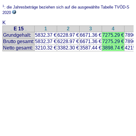
1
: die Jahresbeträge beziehen sich auf die ausgewählte Tabelle TVÖD-S
2020
K
E 15
1
2
3
4
..
..
Grundgehalt:
5832.37 €
6228.97 €
6671.36 €
7275.29 €
7896
Brutto gesamt:
5832.37 €
6228.97 €
6671.36 €
7275.29 €
7896
Netto gesamt:
3210.32 €
3382.30 €
3587.44 €
3898.74 €
4215