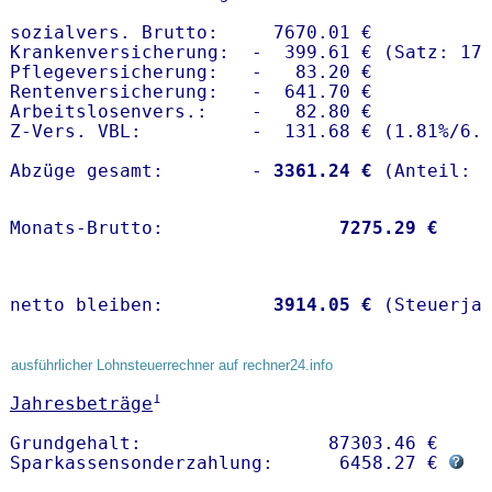
sozialvers. Brutto:     7670.01 €

Krankenversicherung:  -  399.61 € (Satz: 17.
Pflegeversicherung:   -   83.20 € 

Rentenversicherung:   -  641.70 €

Arbeitslosenvers.:    -   82.80 €

Z-Vers. VBL:          -  131.68 € (
1.81%
/
6.
Abzüge gesamt:        -
 3361.24 €
Monats-Brutto:               
 7275.29 €
netto bleiben:         
 3914.05 €
 (Steuerja
ausführlicher Lohnsteuerrechner auf rechner24.info
1
Jahresbeträge
Grundgehalt:                 87303.46 € 

Sparkassensonderzahlung:      6458.27 € 