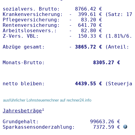
sozialvers. Brutto:     8766.42 €

Krankenversicherung:  -  399.61 € (Satz: 17.
Pflegeversicherung:   -   83.20 € 

Rentenversicherung:   -  641.70 €

Arbeitslosenvers.:    -   82.80 €

Z-Vers. VBL:          -  150.33 € (
1.81%
/
6.
Abzüge gesamt:        -
 3865.72 €
Monats-Brutto:               
 8305.27 €
netto bleiben:         
 4439.55 €
 (Steuerja
ausführlicher Lohnsteuerrechner auf rechner24.info
1
Jahresbeträge
Grundgehalt:                 99663.26 € 

Sparkassensonderzahlung:      7372.59 € 