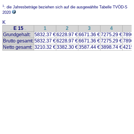
1
: die Jahresbeträge beziehen sich auf die ausgewählte Tabelle TVÖD-S
2020
K
E 15
1
2
3
4
..
..
Grundgehalt:
5832.37 €
6228.97 €
6671.36 €
7275.29 €
7896
Brutto gesamt:
5832.37 €
6228.97 €
6671.36 €
7275.29 €
7896
Netto gesamt:
3210.32 €
3382.30 €
3587.44 €
3898.74 €
4215