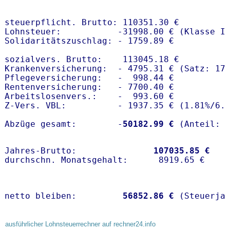
steuerpflicht. Brutto: 110351.30 €

Lohnsteuer:           -31998.00 € (Klasse I)
Solidaritätszuschlag: - 1759.89 €

sozialvers. Brutto:    113045.18 €

Krankenversicherung:  - 4795.31 € (Satz: 17
Pflegeversicherung:   -  998.44 € 

Rentenversicherung:   - 7700.40 €

Arbeitslosenvers.:    -  993.60 €

Z-Vers. VBL:          - 1937.35 € (
1.81%
/
6.
Abzüge gesamt:        -
50182.99 €
Jahres-Brutto:               
107035.85 €
netto bleiben:         
56852.86 €
 (Steuerja
ausführlicher Lohnsteuerrechner auf rechner24.info