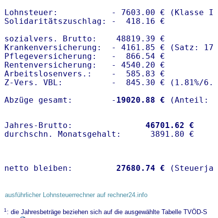
Lohnsteuer:           - 7603.00 € (Klasse I)
Solidaritätszuschlag: -  418.16 €

sozialvers. Brutto:    48819.39 €

Krankenversicherung:  - 4161.85 € (Satz: 17.
Pflegeversicherung:   -  866.54 € 

Rentenversicherung:   - 4540.20 €

Arbeitslosenvers.:    -  585.83 €

Z-Vers. VBL:          -  845.30 € (
1.81%
/
6.
Abzüge gesamt:        -
19020.88 €
Jahres-Brutto:               
46701.62 €
netto bleiben:         
27680.74 €
 (Steuerja
ausführlicher Lohnsteuerrechner auf rechner24.info
1
: die Jahresbeträge beziehen sich auf die ausgewählte Tabelle TVÖD-S