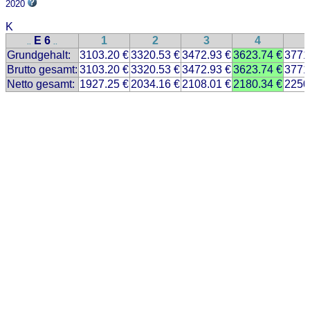
2020
K
E 6
1
2
3
4
..
..
Grundgehalt:
3103.20 €
3320.53 €
3472.93 €
3623.74 €
3771
Brutto gesamt:
3103.20 €
3320.53 €
3472.93 €
3623.74 €
3771
Netto gesamt:
1927.25 €
2034.16 €
2108.01 €
2180.34 €
2250