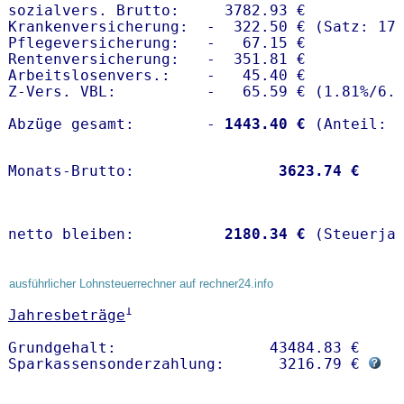
sozialvers. Brutto:     3782.93 €

Krankenversicherung:  -  322.50 € (Satz: 17.
Pflegeversicherung:   -   67.15 € 

Rentenversicherung:   -  351.81 €

Arbeitslosenvers.:    -   45.40 €

Z-Vers. VBL:          -   65.59 € (
1.81%
/
6.
Abzüge gesamt:        -
 1443.40 €
Monats-Brutto:               
 3623.74 €
netto bleiben:         
 2180.34 €
 (Steuerja
ausführlicher Lohnsteuerrechner auf rechner24.info
1
Jahresbeträge
Grundgehalt:                 43484.83 € 

Sparkassensonderzahlung:      3216.79 € 