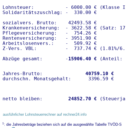
Lohnsteuer:           - 6000.00 € (Klasse I)
Solidaritätszuschlag: -  330.00 €

sozialvers. Brutto:    42493.58 €

Krankenversicherung:  - 3622.58 € (Satz: 17.
Pflegeversicherung:   -  754.26 € 

Rentenversicherung:   - 3951.90 €

Arbeitslosenvers.:    -  509.92 €

Z-Vers. VBL:          -  737.74 € (
1.81%
/
6.
Abzüge gesamt:        -
15906.40 €
Jahres-Brutto:               
40759.10 €
netto bleiben:         
24852.70 €
 (Steuerja
ausführlicher Lohnsteuerrechner auf rechner24.info
1
: die Jahresbeträge beziehen sich auf die ausgewählte Tabelle TVÖD-S