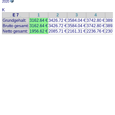
2020
K
E 7
1
2
3
4
..
..
Grundgehalt:
3162.64 €
3426.72 €
3584.04 €
3742.80 €
3892
Brutto gesamt:
3162.64 €
3426.72 €
3584.04 €
3742.80 €
3892
Netto gesamt:
1956.62 €
2085.71 €
2161.31 €
2236.76 €
2307