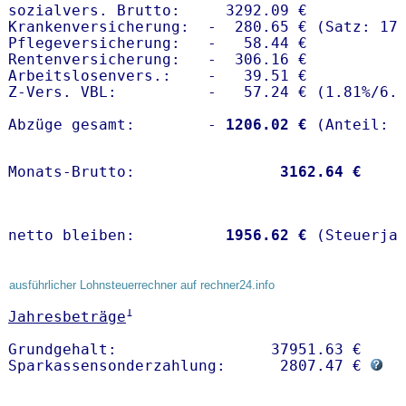
sozialvers. Brutto:     3292.09 €

Krankenversicherung:  -  280.65 € (Satz: 17.
Pflegeversicherung:   -   58.44 € 

Rentenversicherung:   -  306.16 €

Arbeitslosenvers.:    -   39.51 €

Z-Vers. VBL:          -   57.24 € (
1.81%
/
6.
Abzüge gesamt:        -
 1206.02 €
Monats-Brutto:               
 3162.64 €
netto bleiben:         
 1956.62 €
 (Steuerja
ausführlicher Lohnsteuerrechner auf rechner24.info
1
Jahresbeträge
Grundgehalt:                 37951.63 € 

Sparkassensonderzahlung:      2807.47 € 