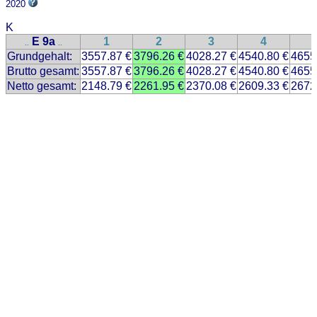
2020
K
E 9a
1
2
3
4
..
..
Grundgehalt:
3557.87 €
3796.26 €
4028.27 €
4540.80 €
4655
Brutto gesamt:
3557.87 €
3796.26 €
4028.27 €
4540.80 €
4655
Netto gesamt:
2148.79 €
2261.95 €
2370.08 €
2609.33 €
2672