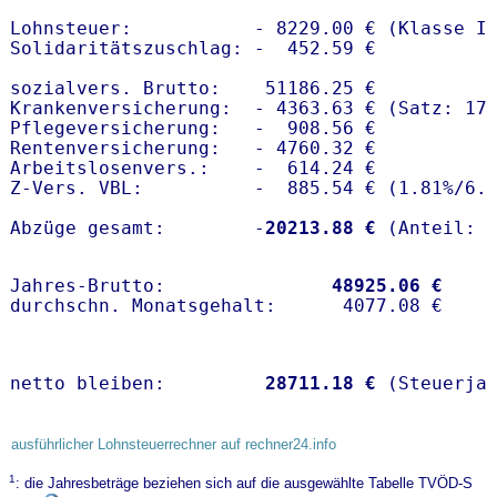
Lohnsteuer:           - 8229.00 € (Klasse I)
Solidaritätszuschlag: -  452.59 €

sozialvers. Brutto:    51186.25 €

Krankenversicherung:  - 4363.63 € (Satz: 17.
Pflegeversicherung:   -  908.56 € 

Rentenversicherung:   - 4760.32 €

Arbeitslosenvers.:    -  614.24 €

Z-Vers. VBL:          -  885.54 € (
1.81%
/
6.
Abzüge gesamt:        -
20213.88 €
Jahres-Brutto:               
48925.06 €
netto bleiben:         
28711.18 €
 (Steuerja
ausführlicher Lohnsteuerrechner auf rechner24.info
1
: die Jahresbeträge beziehen sich auf die ausgewählte Tabelle TVÖD-S