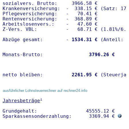
sozialvers. Brutto:     3966.58 €

Krankenversicherung:  -  338.15 € (Satz: 17.
Pflegeversicherung:   -   70.41 € 

Rentenversicherung:   -  368.89 €

Arbeitslosenvers.:    -   47.60 €

Z-Vers. VBL:          -   68.71 € (
1.81%
/
6.
Abzüge gesamt:        -
 1534.31 €
Monats-Brutto:               
 3796.26 €
netto bleiben:         
 2261.95 €
 (Steuerja
ausführlicher Lohnsteuerrechner auf rechner24.info
1
Jahresbeträge
Grundgehalt:                 45555.12 € 

Sparkassensonderzahlung:      3369.94 € 