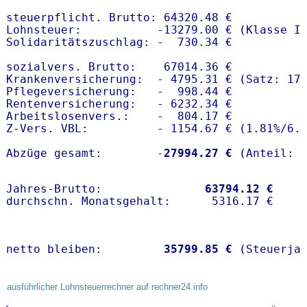
steuerpflicht. Brutto: 64320.48 €

Lohnsteuer:           -13279.00 € (Klasse I)
Solidaritätszuschlag: -  730.34 €

sozialvers. Brutto:    67014.36 €

Krankenversicherung:  - 4795.31 € (Satz: 17
Pflegeversicherung:   -  998.44 € 

Rentenversicherung:   - 6232.34 €

Arbeitslosenvers.:    -  804.17 €

Z-Vers. VBL:          - 1154.67 € (
1.81%
/
6.
Abzüge gesamt:        -
27994.27 €
Jahres-Brutto:               
63794.12 €
netto bleiben:         
35799.85 €
 (Steuerja
ausführlicher Lohnsteuerrechner auf rechner24.info