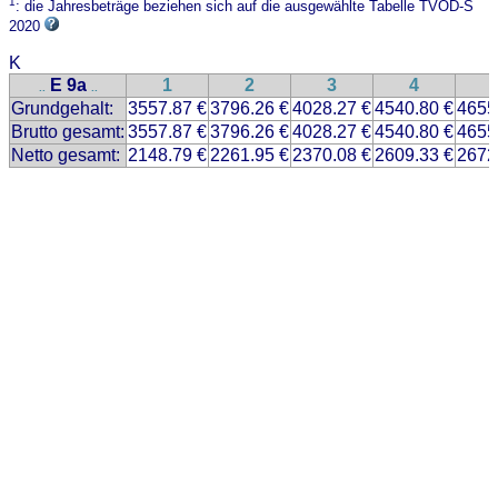
1
: die Jahresbeträge beziehen sich auf die ausgewählte Tabelle TVÖD-S
2020
K
E 9a
1
2
3
4
..
..
Grundgehalt:
3557.87 €
3796.26 €
4028.27 €
4540.80 €
4655
Brutto gesamt:
3557.87 €
3796.26 €
4028.27 €
4540.80 €
4655
Netto gesamt:
2148.79 €
2261.95 €
2370.08 €
2609.33 €
2672