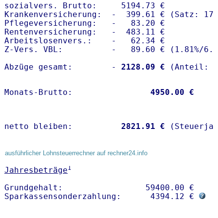
sozialvers. Brutto:     5194.73 €

Krankenversicherung:  -  399.61 € (Satz: 17.
Pflegeversicherung:   -   83.20 € 

Rentenversicherung:   -  483.11 €

Arbeitslosenvers.:    -   62.34 €

Z-Vers. VBL:          -   89.60 € (
1.81%
/
6.
Abzüge gesamt:        -
 2128.09 €
Monats-Brutto:               
 4950.00 €
netto bleiben:         
 2821.91 €
 (Steuerja
ausführlicher Lohnsteuerrechner auf rechner24.info
1
Jahresbeträge
Grundgehalt:                 59400.00 € 

Sparkassensonderzahlung:      4394.12 € 