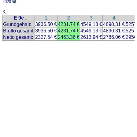
2020
K
E 9c
1
2
3
4
..
..
Grundgehalt:
3936.50 €
4231.74 €
4549.13 €
4890.31 €
5257
Brutto gesamt:
3936.50 €
4231.74 €
4549.13 €
4890.31 €
5257
Netto gesamt:
2327.54 €
2463.36 €
2613.94 €
2786.06 €
2956