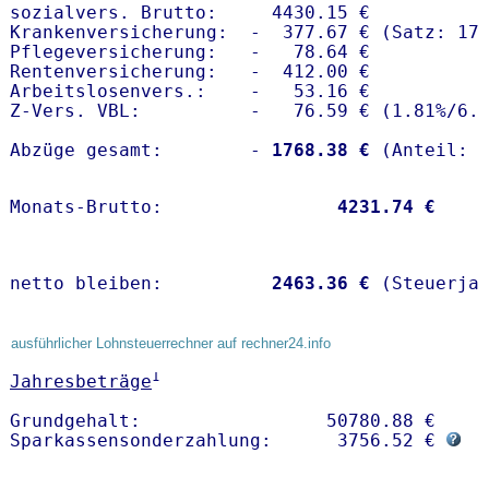
sozialvers. Brutto:     4430.15 €

Krankenversicherung:  -  377.67 € (Satz: 17.
Pflegeversicherung:   -   78.64 € 

Rentenversicherung:   -  412.00 €

Arbeitslosenvers.:    -   53.16 €

Z-Vers. VBL:          -   76.59 € (
1.81%
/
6.
Abzüge gesamt:        -
 1768.38 €
Monats-Brutto:               
 4231.74 €
netto bleiben:         
 2463.36 €
 (Steuerja
ausführlicher Lohnsteuerrechner auf rechner24.info
1
Jahresbeträge
Grundgehalt:                 50780.88 € 

Sparkassensonderzahlung:      3756.52 € 