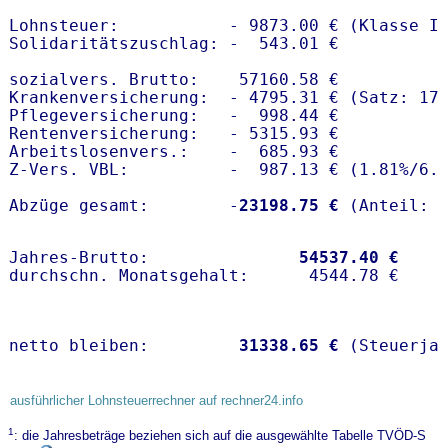
Lohnsteuer:           - 9873.00 € (Klasse I)
Solidaritätszuschlag: -  543.01 €

sozialvers. Brutto:    57160.58 €

Krankenversicherung:  - 4795.31 € (Satz: 17.
Pflegeversicherung:   -  998.44 € 

Rentenversicherung:   - 5315.93 €

Arbeitslosenvers.:    -  685.93 €

Z-Vers. VBL:          -  987.13 € (
1.81%
/
6.
Abzüge gesamt:        -
23198.75 €
Jahres-Brutto:               
54537.40 €
netto bleiben:         
31338.65 €
 (Steuerja
ausführlicher Lohnsteuerrechner auf rechner24.info
1
: die Jahresbeträge beziehen sich auf die ausgewählte Tabelle TVÖD-S