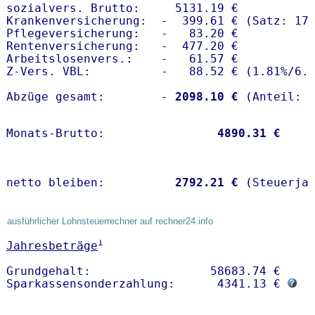
sozialvers. Brutto:     5131.19 €

Krankenversicherung:  -  399.61 € (Satz: 17.
Pflegeversicherung:   -   83.20 € 

Rentenversicherung:   -  477.20 €

Arbeitslosenvers.:    -   61.57 €

Z-Vers. VBL:          -   88.52 € (
1.81%
/
6.
Abzüge gesamt:        -
 2098.10 €
Monats-Brutto:               
 4890.31 €
netto bleiben:         
 2792.21 €
 (Steuerja
ausführlicher Lohnsteuerrechner auf rechner24.info
1
Jahresbeträge
Grundgehalt:                 58683.74 € 

Sparkassensonderzahlung:      4341.13 € 