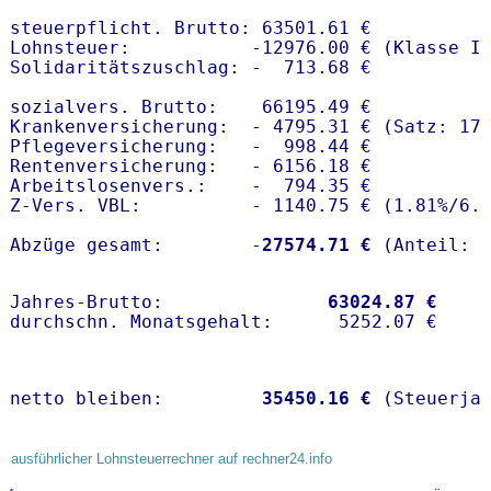
steuerpflicht. Brutto: 63501.61 €

Lohnsteuer:           -12976.00 € (Klasse I)
Solidaritätszuschlag: -  713.68 €

sozialvers. Brutto:    66195.49 €

Krankenversicherung:  - 4795.31 € (Satz: 17
Pflegeversicherung:   -  998.44 € 

Rentenversicherung:   - 6156.18 €

Arbeitslosenvers.:    -  794.35 €

Z-Vers. VBL:          - 1140.75 € (
1.81%
/
6.
Abzüge gesamt:        -
27574.71 €
Jahres-Brutto:               
63024.87 €
netto bleiben:         
35450.16 €
 (Steuerja
ausführlicher Lohnsteuerrechner auf rechner24.info