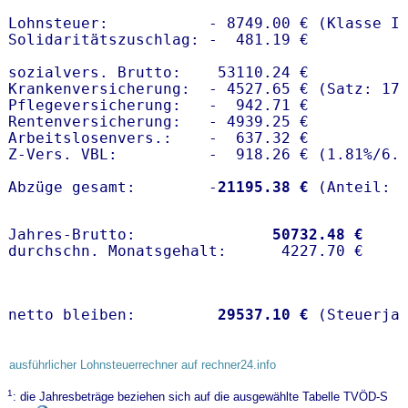
Lohnsteuer:           - 8749.00 € (Klasse I)
Solidaritätszuschlag: -  481.19 €

sozialvers. Brutto:    53110.24 €

Krankenversicherung:  - 4527.65 € (Satz: 17.
Pflegeversicherung:   -  942.71 € 

Rentenversicherung:   - 4939.25 €

Arbeitslosenvers.:    -  637.32 €

Z-Vers. VBL:          -  918.26 € (
1.81%
/
6.
Abzüge gesamt:        -
21195.38 €
Jahres-Brutto:               
50732.48 €
netto bleiben:         
29537.10 €
 (Steuerja
ausführlicher Lohnsteuerrechner auf rechner24.info
1
: die Jahresbeträge beziehen sich auf die ausgewählte Tabelle TVÖD-S