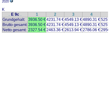
2020
K
E 9c
1
2
3
4
..
..
Grundgehalt:
3936.50 €
4231.74 €
4549.13 €
4890.31 €
5257
Brutto gesamt:
3936.50 €
4231.74 €
4549.13 €
4890.31 €
5257
Netto gesamt:
2327.54 €
2463.36 €
2613.94 €
2786.06 €
2956