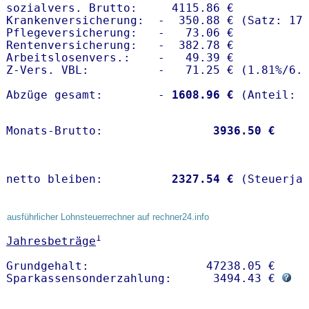
sozialvers. Brutto:     4115.86 €

Krankenversicherung:  -  350.88 € (Satz: 17.
Pflegeversicherung:   -   73.06 € 

Rentenversicherung:   -  382.78 €

Arbeitslosenvers.:    -   49.39 €

Z-Vers. VBL:          -   71.25 € (
1.81%
/
6.
Abzüge gesamt:        -
 1608.96 €
Monats-Brutto:               
 3936.50 €
netto bleiben:         
 2327.54 €
 (Steuerja
ausführlicher Lohnsteuerrechner auf rechner24.info
1
Jahresbeträge
Grundgehalt:                 47238.05 € 

Sparkassensonderzahlung:      3494.43 € 