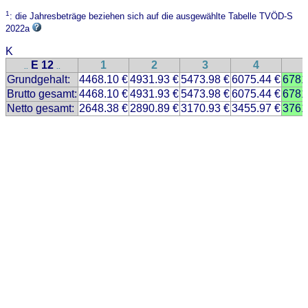
1
: die Jahresbeträge beziehen sich auf die ausgewählte Tabelle TVÖD-S
2022a
K
E 12
1
2
3
4
..
..
Grundgehalt:
4468.10 €
4931.93 €
5473.98 €
6075.44 €
6781
Brutto gesamt:
4468.10 €
4931.93 €
5473.98 €
6075.44 €
6781
Netto gesamt:
2648.38 €
2890.89 €
3170.93 €
3455.97 €
3761