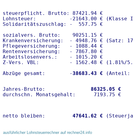
steuerpflicht. Brutto: 87421.94 €

Lohnsteuer:           -21643.00 € (Klasse I)
Solidaritätszuschlag: -  557.75 €

sozialvers. Brutto:    90251.15 €

Krankenversicherung:  - 4948.76 € (Satz: 17
Pflegeversicherung:   - 1088.44 € 

Rentenversicherung:   - 7867.80 €

Arbeitslosenvers.:    - 1015.20 €

Z-Vers. VBL:          - 1562.48 € (
1.81%
/
5.
Abzüge gesamt:        -
38683.43 €
Jahres-Brutto:               
86325.05 €
netto bleiben:         
47641.62 €
 (Steuerja
ausführlicher Lohnsteuerrechner auf rechner24.info