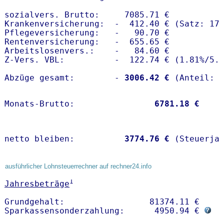
sozialvers. Brutto:     7085.71 €

Krankenversicherung:  -  412.40 € (Satz: 17.
Pflegeversicherung:   -   90.70 € 

Rentenversicherung:   -  655.65 €

Arbeitslosenvers.:    -   84.60 €

Z-Vers. VBL:          -  122.74 € (
1.81%
/
5.
Abzüge gesamt:        -
 3006.42 €
Monats-Brutto:               
 6781.18 €
netto bleiben:         
 3774.76 €
 (Steuerja
ausführlicher Lohnsteuerrechner auf rechner24.info
1
Jahresbeträge
Grundgehalt:                 81374.11 € 

Sparkassensonderzahlung:      4950.94 € 